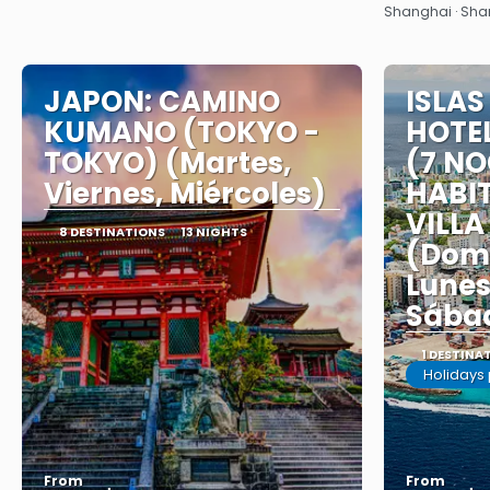
Shanghai · Sha
JAPON: CAMINO
ISLAS
KUMANO (TOKYO -
HOTEL
TOKYO) (Martes,
(7 NO
Viernes, Miércoles)
HABI
VILLA
8 DESTINATIONS
13 NIGHTS
(Domi
Lunes
Sába
1 DESTINA
Holidays
From
From