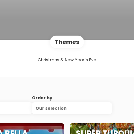
Themes
Christmas & New Year´s Eve
Order by
Our selection
A BELLA
SUPER TURQUI