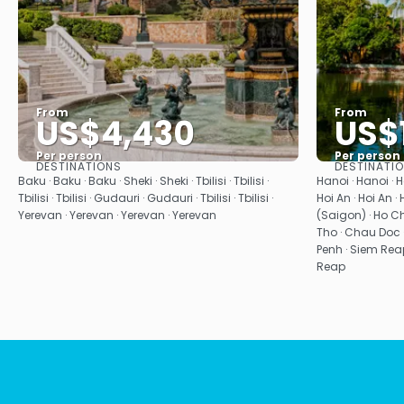
From
From
US$4,430
US$
Per person
Per person
DESTINATIONS
DESTINATI
See
Baku · Baku · Baku · Sheki · Sheki · Tbilisi · Tbilisi ·
Hanoi · Hanoi · 
Tbilisi · Tbilisi · Gudauri · Gudauri · Tbilisi · Tbilisi ·
Hoi An · Hoi An ·
Yerevan · Yerevan · Yerevan · Yerevan
(Saigon) · Ho C
Tho · Chau Doc 
Penh · Siem Rea
Reap