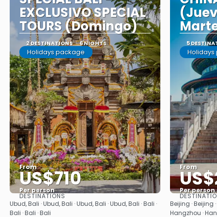
EXCLUSIVO SPECIAL
(Juev
TOURS (Domingo)
Mart
2 DESTINATIONS
6 NIGHTS
5 DESTINA
Holidays package
Holidays
From
From
US$710
US$
Per person
Per person
DESTINATIONS
DESTINATI
See
Ubud, Bali · Ubud, Bali · Ubud, Bali · Ubud, Bali · Bali ·
Beijing · Beijing · 
Bali · Bali · Bali
Hangzhou · Hang