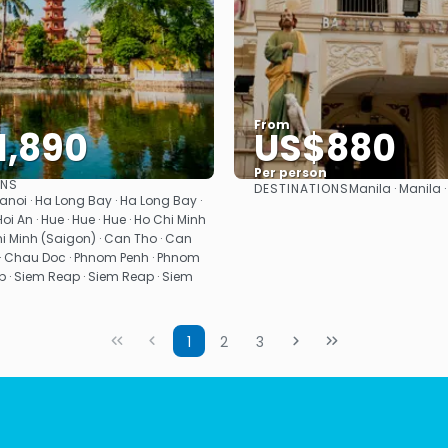
From
1,890
US$880
Per person
ONS
DESTINATIONS
Manila · Manila ·
See
See
Hanoi · Ha Long Bay · Ha Long Bay ·
 Hoi An · Hue · Hue · Hue · Ho Chi Minh
hi Minh (Saigon) · Can Tho · Can
· Chau Doc · Phnom Penh · Phnom
p · Siem Reap · Siem Reap · Siem
1
2
3