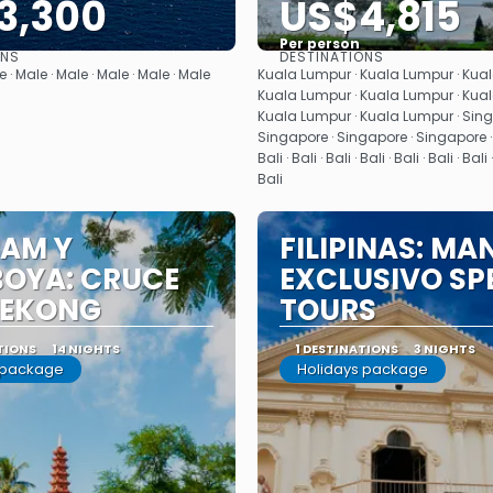
3,300
US$4,815
Per person
ONS
DESTINATIONS
See
See
e · Male · Male · Male · Male · Male
Kuala Lumpur · Kuala Lumpur · Kual
Kuala Lumpur · Kuala Lumpur · Kual
Kuala Lumpur · Kuala Lumpur · Sing
Singapore · Singapore · Singapore · Bal
Bali · Bali · Bali · Bali · Bali · Bali · Bali ·
Bali
NAM Y
FILIPINAS: MAN
OYA: CRUCE
EXCLUSIVO SP
MEKONG
TOURS
TIONS
14 NIGHTS
1 DESTINATIONS
3 NIGHTS
 package
Holidays package