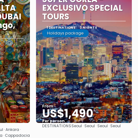
ALTA
EXCLUSIVO SPECIAL
DUBAI
TOURS
ngo,
1 DESTINATIONS
3 NIGHTS
Holidays package
From
US$1,490
Per person
DESTINATIONS
Seoul · Seoul · Seoul · Seoul
See
ul · Ankara ·
ia · Cappadocia