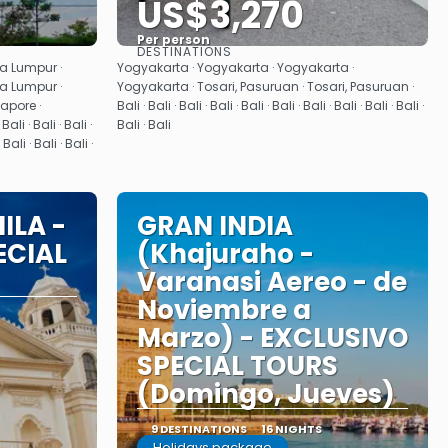
US$3,270
Per person
DESTINATIONS
See
a Lumpur ·
Yogyakarta · Yogyakarta · Yogyakarta ·
a Lumpur ·
Yogyakarta · Tosari, Pasuruan · Tosari, Pasuruan ·
apore ·
Bali · Bali · Bali · Bali · Bali · Bali · Bali · Bali · Bali · Bali ·
i · Bali · Bali ·
Bali · Bali
 Bali · Bali · Bali ·
ILA -
GRAN INDIA
ECIAL
(Khajuraho -
Varanasi Aereo - de
Noviembre a
Marzo) - EXCLUSIVO
SPECIAL TOURS
(Domingo, Jueves)
9 DESTINATIONS
16 NIGHTS
Holidays package