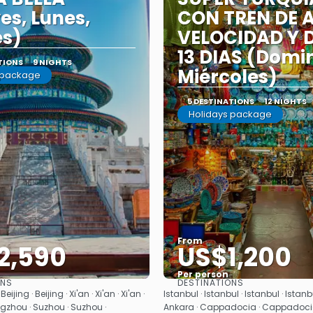
es, Lunes,
CON TREN DE 
es)
VELOCIDAD Y 
13 DIAS (Domi
TIONS
9 NIGHTS
Miércoles)
 package
5 DESTINATIONS
12 NIGHTS
Holidays package
From
2,590
US$1,200
Per person
ONS
DESTINATIONS
See
See
Beijing · Beijing · Xi'an · Xi'an · Xi'an ·
Istanbul · Istanbul · Istanbul · Istanb
zhou · Suzhou · Suzhou ·
Ankara · Cappadocia · Cappadoc