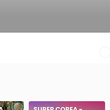
A
SUPER COREA -