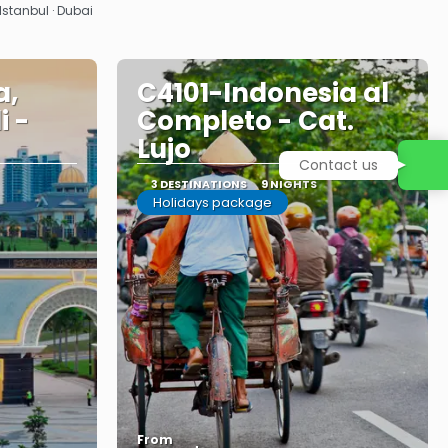
 Istanbul · Dubai
a,
C4101-Indonesia al
i -
Completo - Cat.
Lujo
Contact us
3 DESTINATIONS
9 NIGHTS
Holidays package
From