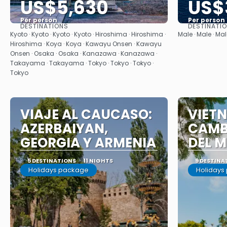
US$5,630
US$
Per person
Per person
DESTINATIONS
DESTINATI
See
Kyoto · Kyoto · Kyoto · Kyoto · Hiroshima · Hiroshima ·
Male · Male · Mal
Hiroshima · Koya · Koya · Kawayu Onsen · Kawayu
Onsen · Osaka · Osaka · Kanazawa · Kanazawa ·
Takayama · Takayama · Tokyo · Tokyo · Tokyo ·
Tokyo
VIAJE AL CAUCASO:
VIET
AZERBAIYAN,
CAMB
GEORGIA Y ARMENIA
DEL 
5 DESTINATIONS
11 NIGHTS
9 DESTINA
Holidays package
Holidays