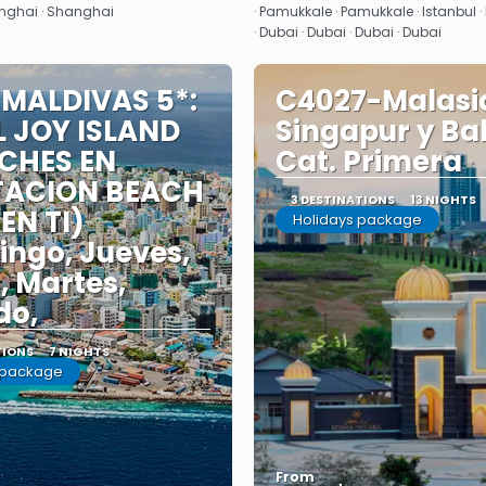
nghai · Shanghai
· Pamukkale · Pamukkale · Istanbul ·
· Dubai · Dubai · Dubai · Dubai
 MALDIVAS 5*:
C4027-Malasi
 JOY ISLAND
Singapur y Bal
CHES EN
Cat. Primera
TACION BEACH
3 DESTINATIONS
13 NIGHTS
 EN TI)
Holidays package
ngo, Jueves,
, Martes,
do,
TIONS
7 NIGHTS
 package
From