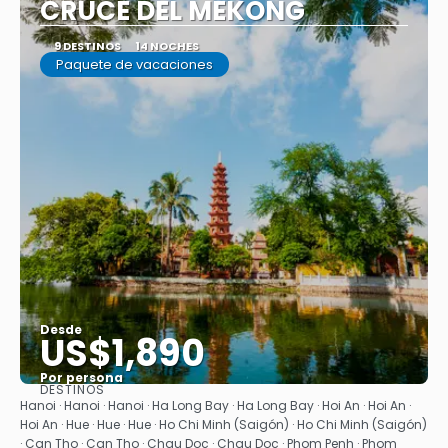
CRUCE DEL MEKONG
9 DESTINOS
14 NOCHES
Paquete de vacaciones
Desde
US$1,890
Por persona
DESTINOS
Ver
Hanoi · Hanoi · Hanoi · Ha Long Bay · Ha Long Bay · Hoi An · Hoi An ·
Hoi An · Hue · Hue · Hue · Ho Chi Minh (Saigón) · Ho Chi Minh (Saigón)
· Can Tho · Can Tho · Chau Doc · Chau Doc · Phom Penh · Phom