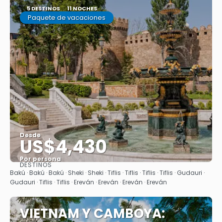
5 DESTINOS
11 NOCHES
Paquete de vacaciones
Desde
US$4,430
Por persona
DESTINOS
Ver
Bakú · Bakú · Bakú · Sheki · Sheki · Tiflis · Tiflis · Tiflis · Tiflis · Gudauri ·
Gudauri · Tiflis · Tiflis · Ereván · Ereván · Ereván · Ereván
VIETNAM Y CAMBOYA: