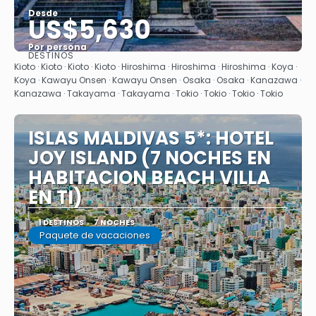
Desde
US$5,630
Por persona
DESTINOS
Ver
Kioto · Kioto · Kioto · Kioto · Hiroshima · Hiroshima · Hiroshima · Koya ·
Koya · Kawayu Onsen · Kawayu Onsen · Osaka · Osaka · Kanazawa ·
Kanazawa · Takayama · Takayama · Tokio · Tokio · Tokio · Tokio
ISLAS MALDIVAS 5*: HOTEL
JOY ISLAND (7 NOCHES EN
HABITACION BEACH VILLA
EN TI)
1 DESTINOS
7 NOCHES
Paquete de vacaciones