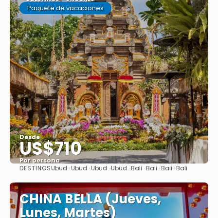
Paquete de vacaciones
Desde
US$710
Por persona
DESTINOS
Ubud · Ubud · Ubud · Ubud · Bali · Bali · Bali · Bali
Ver
CHINA BELLA (Jueves,
Lunes, Martes)