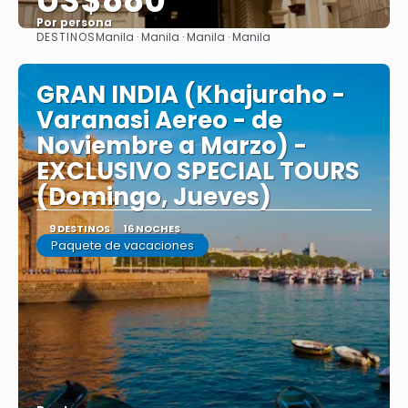
US$880
Por persona
DESTINOS
Manila · Manila · Manila · Manila
Ver
GRAN INDIA (Khajuraho -
Varanasi Aereo - de
Noviembre a Marzo) -
EXCLUSIVO SPECIAL TOURS
(Domingo, Jueves)
9 DESTINOS
16 NOCHES
Paquete de vacaciones