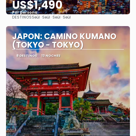
US$1,490
Por persona
DESTINOS
Seúl · Seúl · Seúl · Seúl
Ver
JAPON: CAMINO KUMANO
(TOKYO - TOKYO)
8 DESTINOS
13 NOCHES