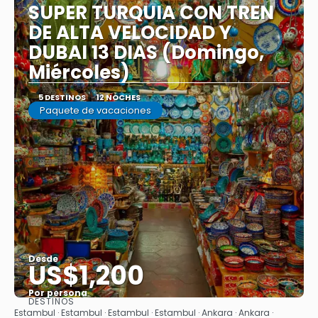
SUPER TURQUIA CON TREN
DE ALTA VELOCIDAD Y
DUBAI 13 DIAS (Domingo,
Miércoles)
5 DESTINOS
12 NOCHES
Paquete de vacaciones
Desde
US$1,200
Por persona
DESTINOS
Ver
Estambul · Estambul · Estambul · Estambul · Ankara · Ankara ·