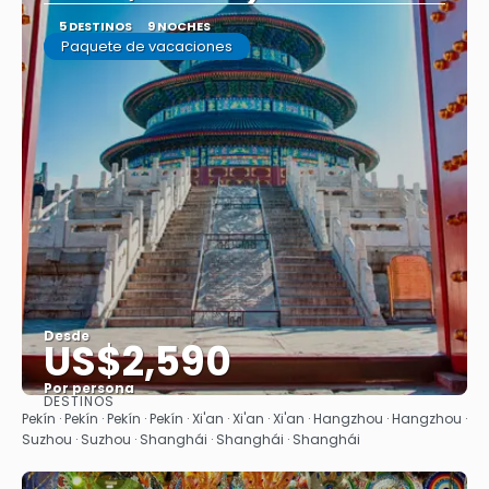
5 DESTINOS
9 NOCHES
Paquete de vacaciones
Desde
US$2,590
Por persona
DESTINOS
Ver
Pekín · Pekín · Pekín · Pekín · Xi'an · Xi'an · Xi'an · Hangzhou · Hangzhou ·
Suzhou · Suzhou · Shanghái · Shanghái · Shanghái