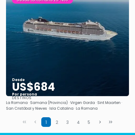
Desde
US$684
Por persona
DESTINOS
Ver
La Romana · Samana (Provincia) · Virgen Gorda · Sint Maarten ·
San Cristóbal y Nieves · Isla Catalina · La Romana
1
2
3
4
5