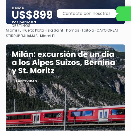
Desde
US$899
Contacta con nosotros
Por persona
DESTINOS
Ver
Miami FL · Puerto Plata · Isla Saint Thomas · Tortola · CAYO GREAT
STIRRUP BAHAMAS · Miami FL
Milán: excursión de un día
a los Alpes Suizos, Bernina
y St. Moritz
1 ACTIVIDAD