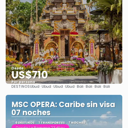
Desde
US$710
Por persona
DESTINOS
Ubud · Ubud · Ubud · Ubud · Bali · Bali · Bali · Bali
Ver
MSC OPERA: Caribe sin visa
07 noches
6 DESTINOS
1 TRANSPORTES
7 NOCHES
Desde La Romana 23-Nov