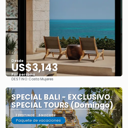
Desde
US$3,143
Por persona
DESTINO:
Costa Mujeres
Ver
SPECIAL BALI - EXCLUSIVO
SPECIAL TOURS (Domingo)
2 DESTINOS
6 NOCHES
Paquete de vacaciones