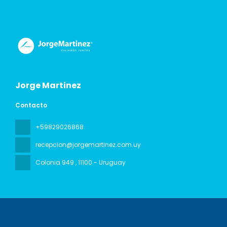
Jorge Martinez
Contacto
+59829026868
recepcion@jorgemartinez.com.uy
Colonia 949
, 11100 - Uruguay