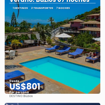
1 DESTINOS
2 TRANSPORTES
7 NOCHES
Desde
US$801
Por persona
DESTINO:
Búzios
Ver