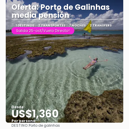
Oferta: Porto de Galinhas
media pensión
1 DESTINOS
2 TRANSPORTES
7 NOCHES
2 TRANSFERS
Salida 25-oct/Vuelo Directo!
Desde
US$1,360
Por persona
DESTINO:
Porto de galinhas
Ver