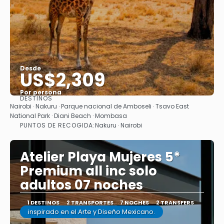
Desde
US$2,309
Por persona
DESTINOS
Ver
Nairobi · Nakuru · Parque nacional de Amboseli · Tsavo East
National Park · Diani Beach · Mombasa
PUNTOS DE RECOGIDA:
Nakuru · Nairobi
Atelier Playa Mujeres 5*
Premium all inc solo
adultos 07 noches
1 DESTINOS
2 TRANSPORTES
7 NOCHES
2 TRANSFERS
inspirado en el Arte y Diseño Mexicano.