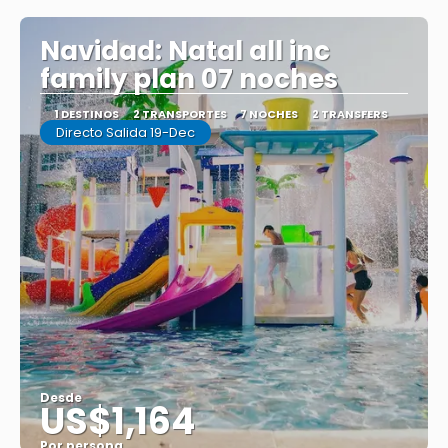
Navidad: Natal all inc
family plan 07 noches
1 DESTINOS
2 TRANSPORTES
7 NOCHES
2 TRANSFERS
Directo Salida 19-Dec
Desde
US$1,164
Por persona