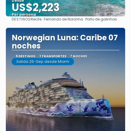
Desde
US$2,223
Por persona
DESTINOS
Recife · Fernando de Noronha · Porto de galinhas
Ver
Norwegian Luna: Caribe 07
noches
5 DESTINOS
1 TRANSPORTES
7 NOCHES
Salida 26-Sep desde Miami