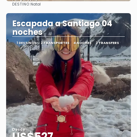
DESTINO:
Natal
Ver
Escapada a Santiago 04
noches
1 DESTINOS
2 TRANSPORTES
4 NOCHES
2 TRANSFERS
Desde
US$527