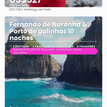
Por persona
DESTINO:
Santiago de Chile
Ver
Fernando de Noronha &
Porto de galinhas 10
noches
3 DESTINOS
4 TRANSPORTES
10 NOCHES
4 TRANSFERS
Salida 04Oct/Trfs Noronha: Usd60/ver tasas
Noronha