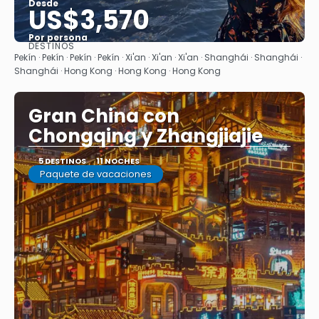
Desde
US$3,570
Por persona
DESTINOS
Ver
Pekín · Pekín · Pekín · Pekín · Xi'an · Xi'an · Xi'an · Shanghái · Shanghái ·
Shanghái · Hong Kong · Hong Kong · Hong Kong
Gran China con
Chongqing y Zhangjiajie
5 DESTINOS
11 NOCHES
Paquete de vacaciones