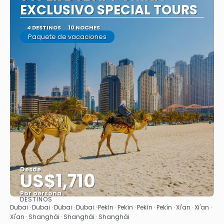
EXCLUSIVO SPECIAL TOURS
4 DESTINOS
10 NOCHES
Paquete de vacaciones
Desde
US$1,710
Por persona
DESTINOS
Ver
Dubai · Dubai · Dubai · Dubai · Pekín · Pekín · Pekín · Pekín · Xi'an · Xi'an ·
Xi'an · Shanghái · Shanghái · Shanghái