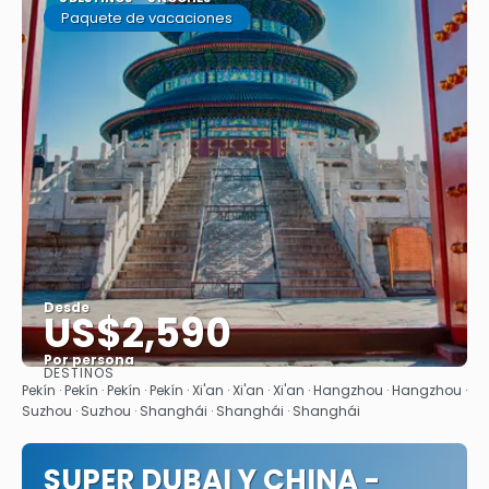
Paquete de vacaciones
Desde
US$2,590
Por persona
DESTINOS
Ver
Pekín · Pekín · Pekín · Pekín · Xi'an · Xi'an · Xi'an · Hangzhou · Hangzhou ·
Suzhou · Suzhou · Shanghái · Shanghái · Shanghái
SUPER DUBAI Y CHINA -