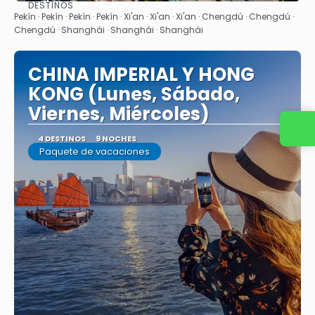
DESTINOS
Ver
Pekín · Pekín · Pekín · Pekín · Xi'an · Xi'an · Xi'an · Chengdú · Chengdú ·
Chengdú · Shanghái · Shanghái · Shanghái
CHINA IMPERIAL Y HONG
KONG (Lunes, Sábado,
Viernes, Miércoles)
4 DESTINOS
9 NOCHES
Paquete de vacaciones