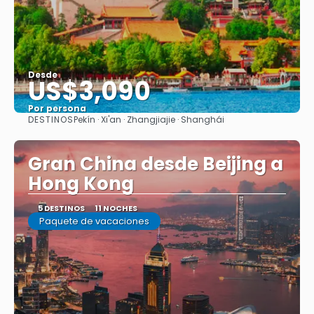
Desde
US$3,090
Por persona
DESTINOS
Pekín · Xi'an · Zhangjiajie · Shanghái
Ver
Gran China desde Beijing a
Hong Kong
5 DESTINOS
11 NOCHES
Paquete de vacaciones