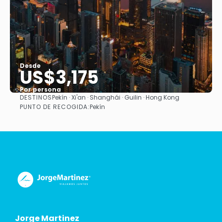
Desde
US$3,175
Por persona
DESTINOS
Pekín · Xi'an · Shanghái · Guilin · Hong Kong
Ver
PUNTO DE RECOGIDA:
Pekín
Jorge Martinez