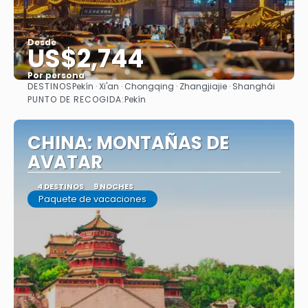
Desde
US$2,744
Por persona
DESTINOS
Pekín · Xi'an · Chongqing · Zhangjiajie · Shanghái
Ver
PUNTO DE RECOGIDA:
Pekín
CHINA: MONTAÑAS DE
AVATAR
4 DESTINOS
9 NOCHES
Paquete de vacaciones