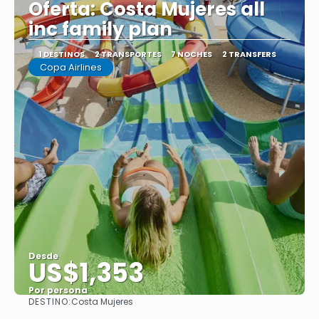
Oferta: Costa Mujeres all
inc family plan
1 DESTINOS
2 TRANSPORTES
7 NOCHES
2 TRANSFERS
Copa Airlines
Desde
US$1,353
Por persona
DESTINO:
Costa Mujeres
Ver