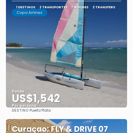
1 DESTINOS
2 TRANSPORTES
7 NOCHES
2 TRANSFERS
Copa Airlines
Desde
US$1,542
Por persona
DESTINO:
Puerto Plata
Ver
Curaçao: FLY & DRIVE 07