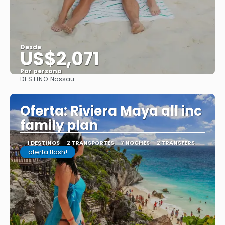
Desde
US$2,071
Por persona
DESTINO:
Nassau
Ver
Oferta: Riviera Maya all inc
family plan
1 DESTINOS
2 TRANSPORTES
7 NOCHES
2 TRANSFERS
oferta flash!