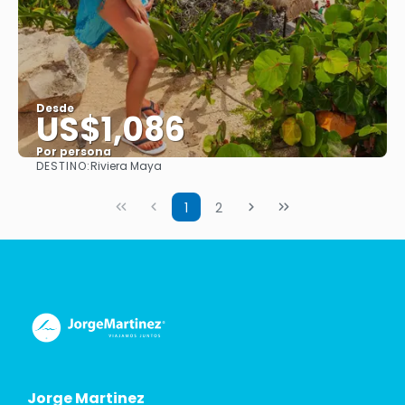
Desde
US$1,086
Por persona
DESTINO:
Riviera Maya
Ver
1
2
Jorge Martinez