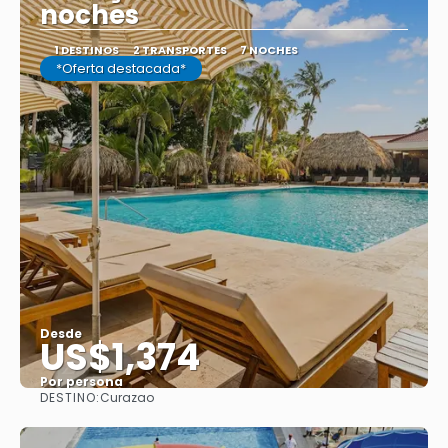
noches
1 DESTINOS
2 TRANSPORTES
7 NOCHES
*Oferta destacada*
Desde
US$1,374
Por persona
DESTINO:
Curazao
Ver