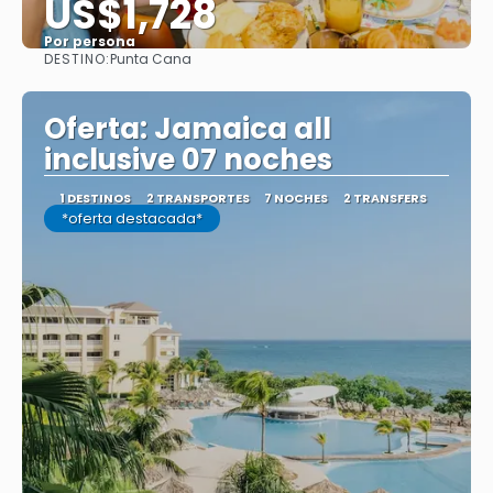
US$1,728
Por persona
DESTINO:
Punta Cana
Ver
Oferta: Jamaica all
inclusive 07 noches
1 DESTINOS
2 TRANSPORTES
7 NOCHES
2 TRANSFERS
*oferta destacada*