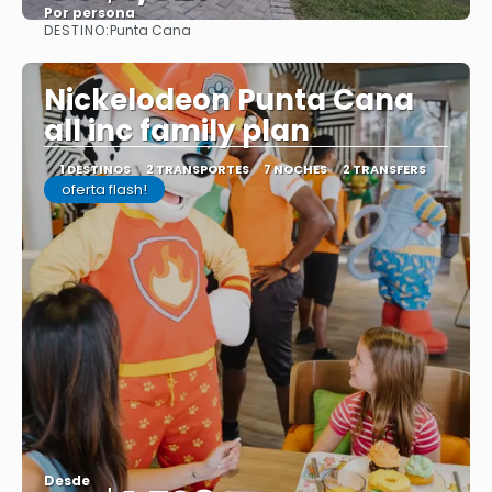
Por persona
DESTINO:
Punta Cana
Ver
Nickelodeon Punta Cana
all inc family plan
1 DESTINOS
2 TRANSPORTES
7 NOCHES
2 TRANSFERS
oferta flash!
Desde