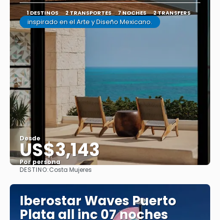
1 DESTINOS
2 TRANSPORTES
7 NOCHES
2 TRANSFERS
inspirado en el Arte y Diseño Mexicano.
Desde
US$3,143
Por persona
DESTINO:
Costa Mujeres
Ver
Iberostar Waves Puerto
Plata all inc 07 noches