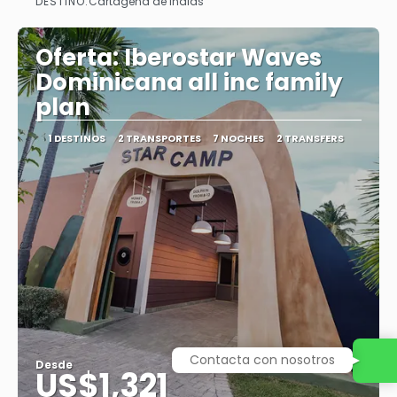
DESTINO:
Cartagena de Indias
Ver
Oferta: Iberostar Waves
Dominicana all inc family
plan
1 DESTINOS
2 TRANSPORTES
7 NOCHES
2 TRANSFERS
Contacta con nosotros
Desde
US$1,321