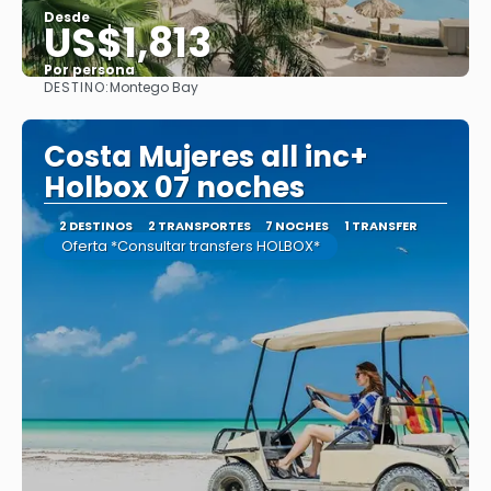
Desde
US$1,813
Por persona
DESTINO:
Montego Bay
Ver
Costa Mujeres all inc+
Holbox 07 noches
2 DESTINOS
2 TRANSPORTES
7 NOCHES
1 TRANSFER
Oferta *Consultar transfers HOLBOX*