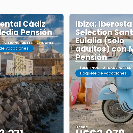
ental Cádiz
Ibiza: Iberosta
edia Pensión
Selection San
Eulalia (sólo
S
2 TRANSPORTES
6 NOCHES
adultos) con 
de vacaciones
Pensión
1 DESTINOS
2 TRANSPORTES
Paquete de vacaciones
Desde