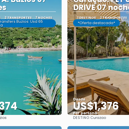
es
DRIVE 07 noch
S
2 TRANSPORTES
7 NOCHES
1 DESTINOS
2 TRANSPORTES
Transfers Buzios: Usd 65
*Oferta destacada*
na
Desde
374
US$1,376
a
Por persona
DESTINO:
zios
Curazao
Ver
Ver