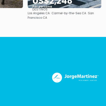
US$2,248
Por persona
DESTINOS
Ver
Los Angeles CA · Carmel-by-the-Sea CA · San
Francisco CA