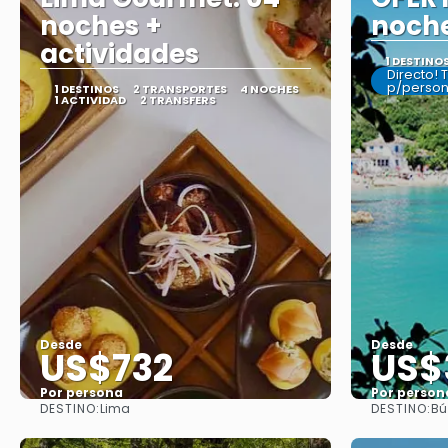
noches +
noch
actividades
1 DESTINO
Directo! 
p/perso
1 DESTINOS
2 TRANSPORTES
4 NOCHES
1 ACTIVIDAD
2 TRANSFERS
Desde
Desde
US$732
US$
Por persona
Por person
DESTINO:
DESTINO:
Lima
Bú
Ver