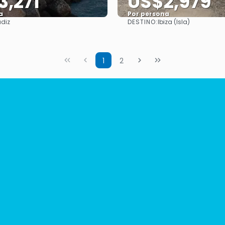
3,271
US$2,979
a
Por persona
DESTINO:
diz
Ibiza (Isla)
Ver
Ver
1
2