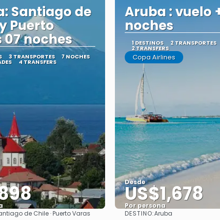
a: Santiago de
Aruba : vuelo 
 y Puerto
noches
 07 noches
1 DESTINOS
2 TRANSPORTES
2 TRANSFERS
S
3 TRANSPORTES
7 NOCHES
Copa Airlines
ADES
4 TRANSFERS
Desde
898
US$1,678
a
Por persona
DESTINO:
antiago de Chile · Puerto Varas
Aruba
Ver
Ver