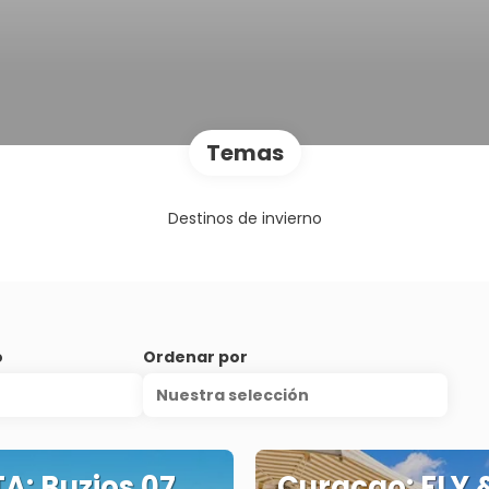
Temas
Destinos de invierno
o
Ordenar por
Nuestra selección
A: Buzios 07
Curaçao: FLY 