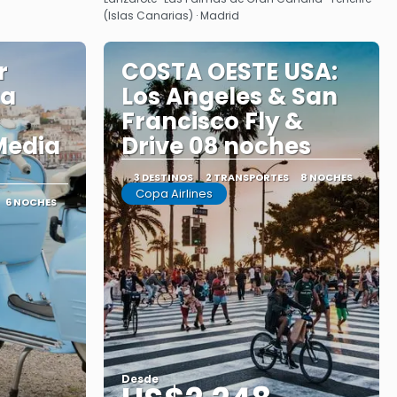
(Islas Canarias) · Madrid
r
COSTA OESTE USA:
ta
Los Angeles & San
Francisco Fly &
Media
Drive 08 noches
3 DESTINOS
2 TRANSPORTES
8 NOCHES
Copa Airlines
6 NOCHES
Desde