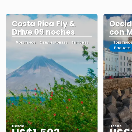
Costa Rica Fly &
Occid
Drive 09 noches
con M
5 DESTINOS
2 TRANSPORTES
9 NOCHES
1 DESTINO
Paquete 
Desde
Desde