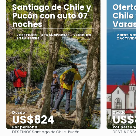
Santiago de Chile y
Ofert
Pucón con auto 07
Chile
noches
Varas
2 DESTINOS
3 TRANSPORTES
7 NOCHES
2 DESTINO
2 TRANSFERS
2 ACTIVID
Desde
Desde
US$824
US$
Por persona
Por person
DESTINOS
DESTINOS
Santiago de Chile · Pucón
S
Ver