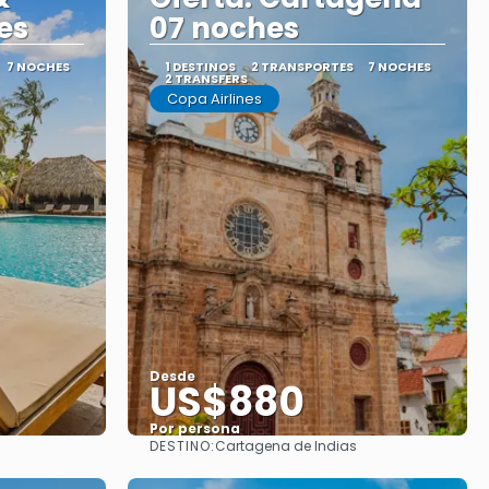
es
07 noches
7 NOCHES
1 DESTINOS
2 TRANSPORTES
7 NOCHES
2 TRANSFERS
Copa Airlines
Desde
US$880
Por persona
DESTINO:
Cartagena de Indias
Ver