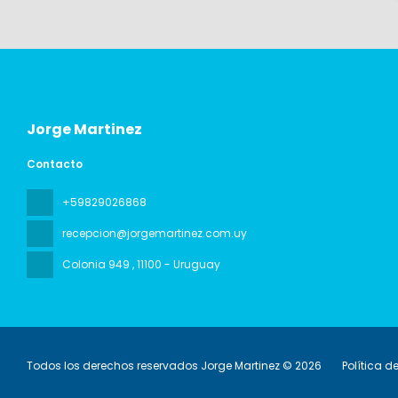
Jorge Martinez
Contacto
+59829026868
recepcion@jorgemartinez.com.uy
Colonia 949
, 11100 - Uruguay
Todos los derechos reservados Jorge Martinez © 2026
Política d