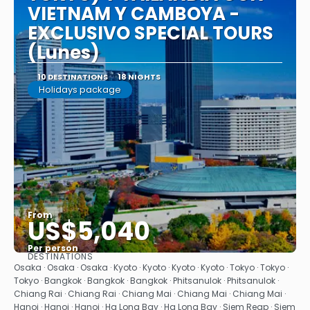
VIETNAM Y CAMBOYA -
EXCLUSIVO SPECIAL TOURS
(Lunes)
10 DESTINATIONS
18 NIGHTS
Holidays package
From
US$5,040
Per person
DESTINATIONS
See
Osaka · Osaka · Osaka · Kyoto · Kyoto · Kyoto · Kyoto · Tokyo · Tokyo ·
Tokyo · Bangkok · Bangkok · Bangkok · Phitsanulok · Phitsanulok ·
Chiang Rai · Chiang Rai · Chiang Mai · Chiang Mai · Chiang Mai ·
Hanoi · Hanoi · Hanoi · Ha Long Bay · Ha Long Bay · Siem Reap · Siem