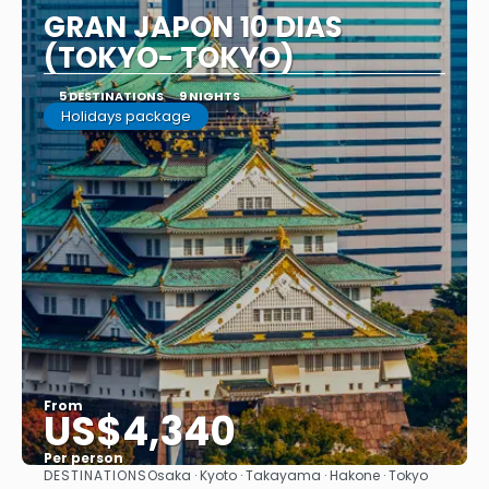
GRAN JAPON 10 DIAS
(TOKYO- TOKYO)
5 DESTINATIONS
9 NIGHTS
Holidays package
From
US$4,340
Per person
DESTINATIONS
Osaka · Kyoto · Takayama · Hakone · Tokyo
See