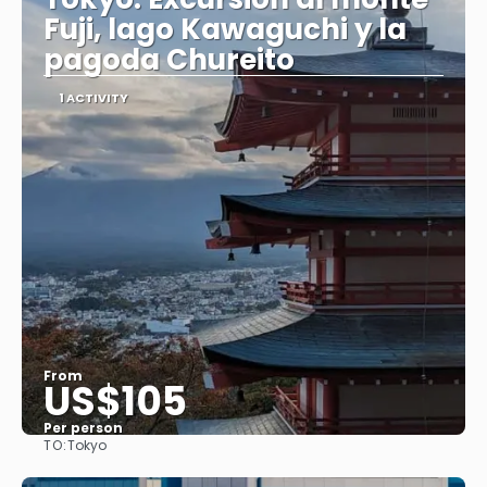
Fuji, lago Kawaguchi y la
pagoda Chureito
1 ACTIVITY
From
US$105
Per person
TO:
Tokyo
See