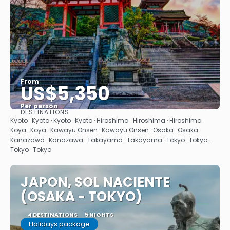
From
US$5,350
Per person
DESTINATIONS
See
Kyoto · Kyoto · Kyoto · Kyoto · Hiroshima · Hiroshima · Hiroshima ·
Koya · Koya · Kawayu Onsen · Kawayu Onsen · Osaka · Osaka ·
Kanazawa · Kanazawa · Takayama · Takayama · Tokyo · Tokyo ·
Tokyo · Tokyo
JAPON, SOL NACIENTE
(OSAKA - TOKYO)
4 DESTINATIONS
5 NIGHTS
Holidays package