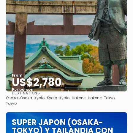
From
US$2,780
Per person
DESTINATIONS
See
Osaka · Osaka · Kyoto · Kyoto · Kyoto · Hakone · Hakone · Tokyo ·
Tokyo
SUPER JAPON (OSAKA-
TOKYO) Y TAILANDIA CON