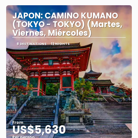
JAPON: CAMINO KUMANO
(TOKYO - TOKYO) (Martes,
Viernes, Miércoles)
8 DESTINATIONS
13 NIGHTS
From
US$5,630
Per person