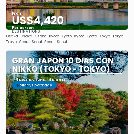
From
US$4,420
Per person
DESTINATIONS
See
Osaka · Osaka · Osaka · Kyoto · Kyoto · Kyoto · Kyoto · Tokyo · Tokyo ·
Tokyo · Seoul · Seoul · Seoul · Seoul
GRAN JAPON 10 DIAS CON
NIKKO (TOKYO - TOKYO)
5 DESTINATIONS
9 NIGHTS
Holidays package