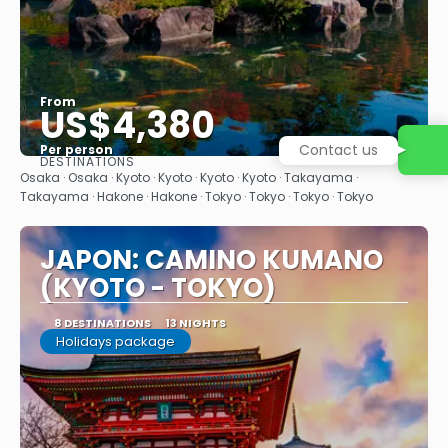
From
US$4,380
Contact us
Per person
DESTINATIONS
See
Osaka · Osaka · Kyoto · Kyoto · Kyoto · Kyoto · Takayama ·
Takayama · Hakone · Hakone · Tokyo · Tokyo · Tokyo · Tokyo
JAPON: CAMINO KUMANO
(KYOTO - TOKYO)
8 DESTINATIONS
13 NIGHTS
Holidays package