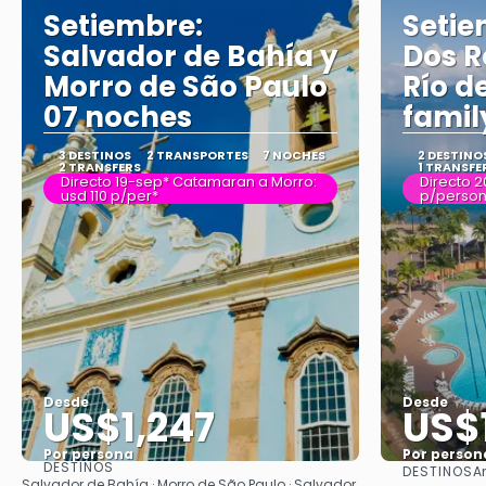
Setiembre:
Setie
Salvador de Bahía y
Dos Re
Morro de São Paulo
Río d
07 noches
famil
3 DESTINOS
2 TRANSPORTES
7 NOCHES
2 DESTINO
2 TRANSFERS
1 TRANSFE
Directo 19-sep* Catamaran a Morro:
Directo 2
usd 110 p/per*
p/perso
Desde
Desde
US$1,247
US$
Por persona
Por person
DESTINOS
DESTINOS
A
Ver
Salvador de Bahía · Morro de São Paulo · Salvador