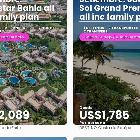
star Bahia all
Sol Grand Pr
amily plan
all inc family 
S
2 TRANSPORTES
7 NOCHES
1 DESTINOS
2 TRANSPORTES
RS
2 TRANSFERS
-sep Directo
Salida 19-sep / Vuelo Direc
Desde
2,089
US$1,785
a
Por persona
DESTINO:
aia do Forte
Costa do Sauípe
Ver
Ver