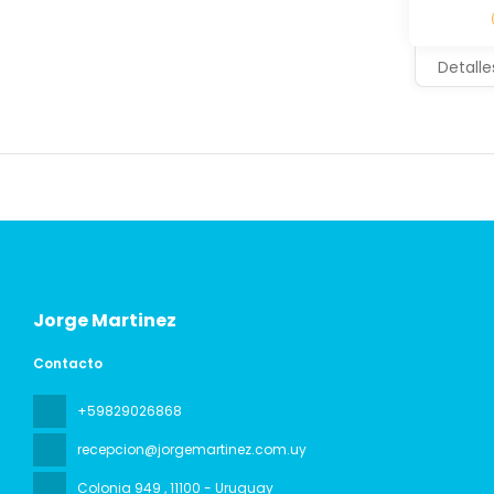
Detalle
Jorge Martinez
Contacto
+59829026868
recepcion@jorgemartinez.com.uy
Colonia 949
, 11100 - Uruguay