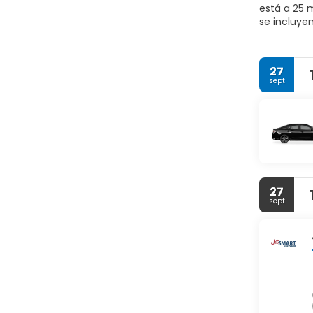
está a 25 m
se incluye
disponible
automático,
una piscin
27
sept
27
sept