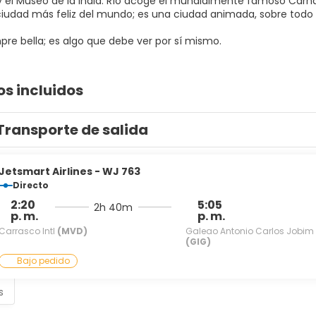
y el Museo de la India. Río acoge el mundialmente famoso Carn
ciudad más feliz del mundo; es una ciudad animada, sobre todo e
pre bella; es algo que debe ver por sí mismo.
os incluidos
Transporte de salida
Jetsmart Airlines - WJ 763
Directo
2:20
5:05
2h 40m
p. m.
p. m.
Carrasco Intl
(MVD)
Galeao Antonio Carlos Jobim
(GIG)
Bajo pedido
s