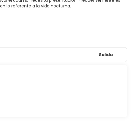
aval el cual no necesita presentación. Frecuentemente es
n lo referente a la vida nocturna.
Salida