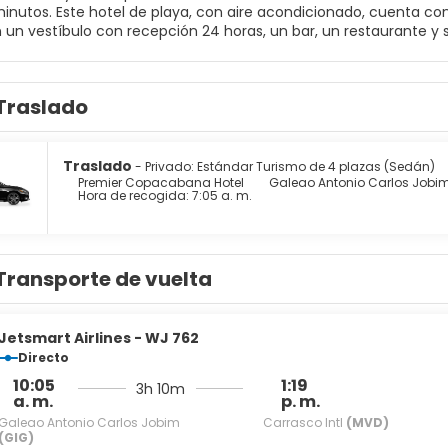
inutos. Este hotel de playa, con aire acondicionado, cuenta con u
n un vestíbulo con recepción 24 horas, un bar, un restaurante y 
 con cargo adicional. Todas las modernas habitaciones y suites d
 conexión a internet, minibar y caja fuerte de alquiler. El aire
a, un gimnasio y una sauna.
Traslado
Traslado
- Privado: Estándar Turismo de 4 plazas (Sedán)
Premier Copacabana Hotel
Galeao Antonio Carlos Jobim
Hora de recogida: 7:05 a. m.
Transporte de vuelta
Jetsmart Airlines - WJ 762
Directo
10:05
1:19
3h 10m
a. m.
p. m.
Galeao Antonio Carlos Jobim
Carrasco Intl
(MVD)
(GIG)