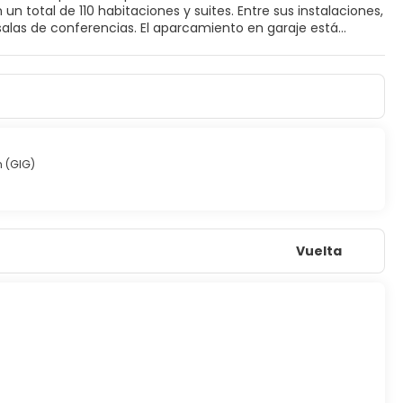
n total de 110 habitaciones y suites. Entre sus instalaciones,
salas de conferencias. El aparcamiento en garaje está
isponen de televisión por cable, radio, contestador
 acondicionado es centralizado. Las opciones de ocio incluyen
 (GIG)
Vuelta