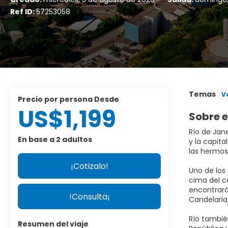
Ref ID:
57253058
Temas
V
precio por persona Desde
US$1,199
Sobre e
Río de Jan
En base a 2 adultos
y la capita
las hermo
¡Cotizalo!
Uno de los
cima del ce
encontrarán
!Consulta¡
Candelaria,
Río tambié
Resumen del viaje