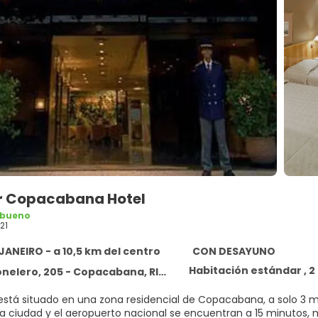
r Copacabana Hotel
 bueno
21
JANEIRO - a 10,5 km del centro
CON DESAYUNO
Habitación estándar , 2
ero, 205 - Copacabana, RIO DEJANEIRO 22030000
 está situado en una zona residencial de Copacabana, a solo 3 
la ciudad y el aeropuerto nacional se encuentran a 15 minutos, m