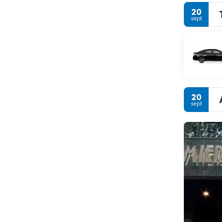
20
sept
20
sept