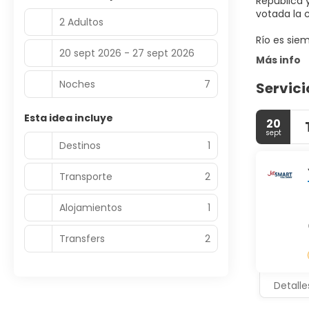
República 
votada la 
2 Adultos
Río es siem
20 sept 2026 - 27 sept 2026
Más info
Noches
7
Servici
Esta idea incluye
20
sept
Destinos
1
Transporte
2
Alojamientos
1
Transfers
2
Detalle