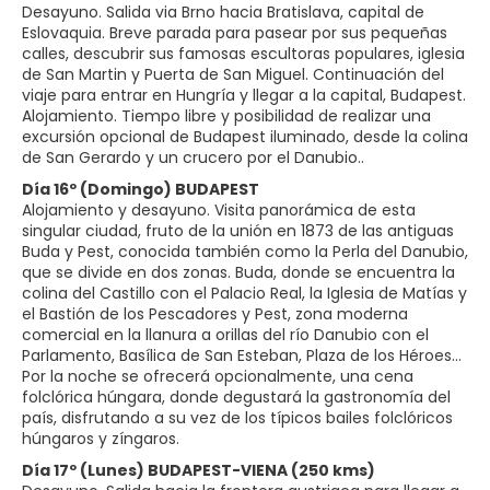
Desayuno. Salida via Brno hacia Bratislava, capital de
Eslovaquia. Breve parada para pasear por sus pequeñas
calles, descubrir sus famosas escultoras populares, iglesia
de San Martin y Puerta de San Miguel. Continuación del
viaje para entrar en Hungría y llegar a la capital, Budapest.
Alojamiento. Tiempo libre y posibilidad de realizar una
excursión opcional de Budapest iluminado, desde la colina
de San Gerardo y un crucero por el Danubio..
Día 16º (Domingo) BUDAPEST
Alojamiento y desayuno. Visita panorámica de esta
singular ciudad, fruto de la unión en 1873 de las antiguas
Buda y Pest, conocida también como la Perla del Danubio,
que se divide en dos zonas. Buda, donde se encuentra la
colina del Castillo con el Palacio Real, la Iglesia de Matías y
el Bastión de los Pescadores y Pest, zona moderna
comercial en la llanura a orillas del río Danubio con el
Parlamento, Basílica de San Esteban, Plaza de los Héroes…
Por la noche se ofrecerá opcionalmente, una cena
folclórica húngara, donde degustará la gastronomía del
país, disfrutando a su vez de los típicos bailes folclóricos
húngaros y zíngaros.
Día 17º (Lunes) BUDAPEST-VIENA (250 kms)