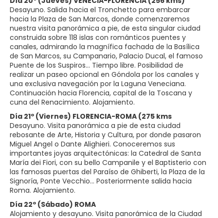
Día 20º (Jueves) VENECIA-FLORENCIA (256 kms)
Desayuno. Salida hacia el Tronchetto para embarcar
hacia la Plaza de San Marcos, donde comenzaremos
nuestra visita panorámica a pie, de esta singular ciudad
construida sobre 118 islas con románticos puentes y
canales, admirando la magnífica fachada de la Basílica
de San Marcos, su Campanario, Palacio Ducal, el famoso
Puente de los Suspiros... Tiempo libre. Posibilidad de
realizar un paseo opcional en Góndola por los canales y
una exclusiva navegación por la Laguna Veneciana.
Continuación hacia Florencia, capital de la Toscana y
cuna del Renacimiento. Alojamiento.
Día 21º (Viernes) FLORENCIA-ROMA (275 kms
Desayuno. Visita panorámica a pie de esta ciudad
rebosante de Arte, Historia y Cultura, por donde pasaron
Miguel Angel o Dante Alighieri. Conoceremos sus
importantes joyas arquitectónicas: la Catedral de Santa
María dei Fiori, con su bello Campanile y el Baptisterio con
las famosas puertas del Paraíso de Ghiberti, la Plaza de la
Signoría, Ponte Vecchio… Posteriormente salida hacia
Roma. Alojamiento.
Día 22º (Sábado) ROMA
Alojamiento y desayuno. Visita panorámica de la Ciudad