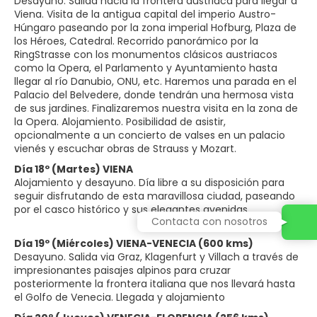
Desayuno. Salida hacia la frontera austriaca para llegar a
Viena. Visita de la antigua capital del imperio Austro-
Húngaro paseando por la zona imperial Hofburg, Plaza de
los Héroes, Catedral. Recorrido panorámico por la
RingStrasse con los monumentos clásicos austriacos
como la Opera, el Parlamento y Ayuntamiento hasta
llegar al río Danubio, ONU, etc. Haremos una parada en el
Palacio del Belvedere, donde tendrán una hermosa vista
de sus jardines. Finalizaremos nuestra visita en la zona de
la Opera. Alojamiento. Posibilidad de asistir,
opcionalmente a un concierto de valses en un palacio
vienés y escuchar obras de Strauss y Mozart.
Día 18º (Martes) VIENA
Alojamiento y desayuno. Día libre a su disposición para
seguir disfrutando de esta maravillosa ciudad, paseando
por el casco histórico y sus elegantes avenidas.
Contacta con nosotros
Día 19º (Miércoles) VIENA-VENECIA (600 kms)
Desayuno. Salida via Graz, Klagenfurt y Villach a través de
impresionantes paisajes alpinos para cruzar
posteriormente la frontera italiana que nos llevará hasta
el Golfo de Venecia. Llegada y alojamiento