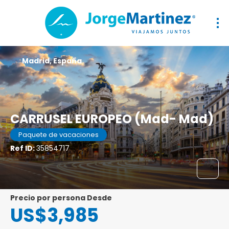
Madrid, España
CARRUSEL EUROPEO (Mad- Mad)
Paquete de vacaciones
Ref ID:
35854717
precio por persona Desde
US$3,985