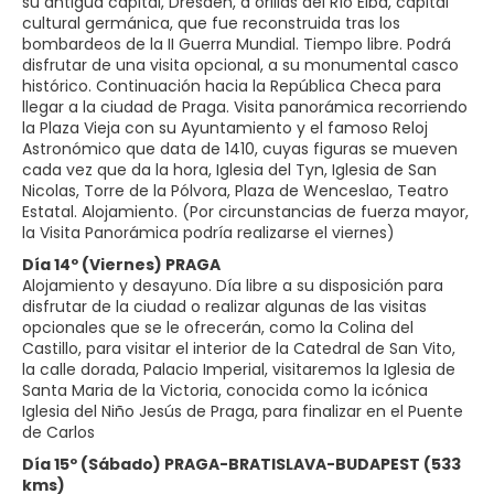
su antigua capital, Dresden, a orillas del Río Elba, capital
cultural germánica, que fue reconstruida tras los
bombardeos de la II Guerra Mundial. Tiempo libre. Podrá
disfrutar de una visita opcional, a su monumental casco
histórico. Continuación hacia la República Checa para
llegar a la ciudad de Praga. Visita panorámica recorriendo
la Plaza Vieja con su Ayuntamiento y el famoso Reloj
Astronómico que data de 1410, cuyas figuras se mueven
cada vez que da la hora, Iglesia del Tyn, Iglesia de San
Nicolas, Torre de la Pólvora, Plaza de Wenceslao, Teatro
Estatal. Alojamiento. (Por circunstancias de fuerza mayor,
la Visita Panorámica podría realizarse el viernes)
Día 14º (Viernes) PRAGA
Alojamiento y desayuno. Día libre a su disposición para
disfrutar de la ciudad o realizar algunas de las visitas
opcionales que se le ofrecerán, como la Colina del
Castillo, para visitar el interior de la Catedral de San Vito,
la calle dorada, Palacio Imperial, visitaremos la Iglesia de
Santa Maria de la Victoria, conocida como la icónica
Iglesia del Niño Jesús de Praga, para finalizar en el Puente
de Carlos
Día 15º (Sábado) PRAGA-BRATISLAVA-BUDAPEST (533
kms)