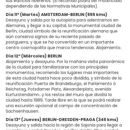
sus edificios ribereños. (El recorrido podrá ser modificado
Día 11º (Martes) AMSTERDAM-BERLIN (655 kms)
Desayuno y salida por la autopista para adentrarnos en
Alemania, y llegar a su capital, la monumental ciudad de
Berlín, ciudad símbolo de la reunificación alemana que
aún conserva signos de su reciente pasado de
postguerra, y que se ha convertido en un importante
centro cosmopolita que marca tendencias. Alojamiento.
Día 12º (Miércoles) BERLIN
Alojamiento y desayuno. Por la mañana visita panorámica
de la ciudad para familiarizarse con los principales
monumentos, recorriendo los lugares mas importantes
de esta ciudad hasta hace poco dividida, y símbolo de la
reunificación: Puerta de Brandeburgo, el Parlamento ó
Reichstag, Potsdamer Platz, Alexanderplatz, avenida
Kurfurstendamn...y los restos del muro que dividía la
ciudad hasta 1989. Tarde libre en la que se podrá realizar
una excursión opcional al campo de concentración de
Sachsenhausen.
Día 13º (Jueves) BERLIN-DRESDEN-PRAGA (345 kms)
Desayuno y salida hacia la región de Sajonia para llegar a