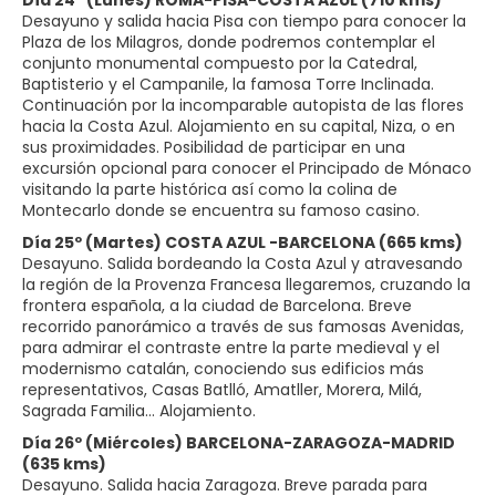
Día 24º (Lunes) ROMA-PISA-COSTA AZUL (710 kms)
Desayuno y salida hacia Pisa con tiempo para conocer la
Plaza de los Milagros, donde podremos contemplar el
conjunto monumental compuesto por la Catedral,
Baptisterio y el Campanile, la famosa Torre Inclinada.
Continuación por la incomparable autopista de las flores
hacia la Costa Azul. Alojamiento en su capital, Niza, o en
sus proximidades. Posibilidad de participar en una
excursión opcional para conocer el Principado de Mónaco
visitando la parte histórica así como la colina de
Montecarlo donde se encuentra su famoso casino.
Día 25º (Martes) COSTA AZUL -BARCELONA (665 kms)
Desayuno. Salida bordeando la Costa Azul y atravesando
la región de la Provenza Francesa llegaremos, cruzando la
frontera española, a la ciudad de Barcelona. Breve
recorrido panorámico a través de sus famosas Avenidas,
para admirar el contraste entre la parte medieval y el
modernismo catalán, conociendo sus edificios más
representativos, Casas Batlló, Amatller, Morera, Milá,
Sagrada Familia… Alojamiento.
Día 26º (Miércoles) BARCELONA-ZARAGOZA-MADRID
(635 kms)
Desayuno. Salida hacia Zaragoza. Breve parada para