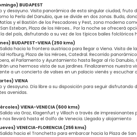
Domingo) BUDAPEST
o y desayuno. Visita panorámica de esta singular ciudad, fruto d
o la Perla del Danubio, que se divide en dos zonas. Buda, donde 
Matías y el Bastión de los Pescadores y Pest, zona moderna comerc
e San Esteban, Plaza de los Héroes… Por la noche se ofrecerá op
 del país, disfrutando a su vez de los típicos bailes folclóricos
Lunes) BUDAPEST-VIENA (250 kms)
alida hacia la frontera austriaca para llegar a Viena. Visita de
ial Hofburg, Plaza de los Héroes, Catedral. Recorrido panorámic
era, el Parlamento y Ayuntamiento hasta llegar al río Danubio, 
án una hermosa vista de sus jardines. Finalizaremos nuestra visit
nte a un concierto de valses en un palacio vienés y escuchar o
artes) VIENA
 y desayuno. Día libre a su disposición para seguir disfrutando 
tes avenidas.
Miércoles) VIENA-VENECIA (600 kms)
alida via Graz, Klagenfurt y Villach a través de impresionantes 
e nos llevará hasta el Golfo de Venecia. Llegada y alojamiento
Jueves) VENECIA-FLORENCIA (256 kms)
Salida hacia el Tronchetto para embarcar hacia la Plaza de S