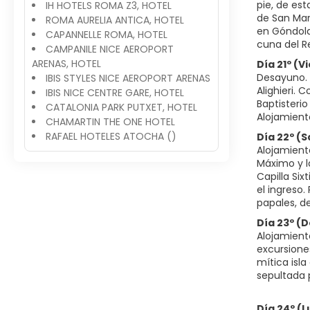
pie, de es
IH HOTELS ROMA Z3, HOTEL
de San Marc
ROMA AURELIA ANTICA, HOTEL
en Góndola
CAPANNELLE ROMA, HOTEL
cuna del R
CAMPANILE NICE AEROPORT
ARENAS, HOTEL
Día 21º (
Desayuno. 
IBIS STYLES NICE AEROPORT ARENAS
Alighieri. 
IBIS NICE CENTRE GARE, HOTEL
Baptisterio
CATALONIA PARK PUTXET, HOTEL
Alojamient
CHAMARTIN THE ONE HOTEL
RAFAEL HOTELES ATOCHA ()
Día 22º (
Alojamiento
Máximo y l
Capilla Six
el ingreso.
papales, de
Día 23º (
Alojamient
excursiones
mítica isl
sepultada 
Día 24º (