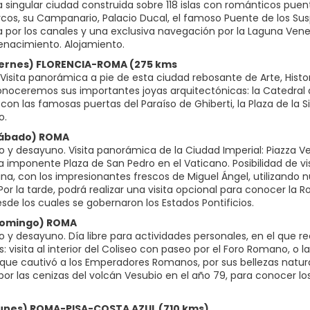
ta singular ciudad construida sobre 118 islas con románticos pue
os, su Campanario, Palacio Ducal, el famoso Puente de los Suspir
 por los canales y una exclusiva navegación por la Laguna Venec
enacimiento. Alojamiento.
Viernes) FLORENCIA-ROMA (275 kms
Visita panorámica a pie de esta ciudad rebosante de Arte, Histo
Conoceremos sus importantes joyas arquitectónicas: la Catedral d
 con las famosas puertas del Paraíso de Ghiberti, la Plaza de la
o.
Sábado) ROMA
 y desayuno. Visita panorámica de la Ciudad Imperial: Piazza Ven
a imponente Plaza de San Pedro en el Vaticano. Posibilidad de v
tina, con los impresionantes frescos de Miguel Ángel, utilizando 
 Por la tarde, podrá realizar una visita opcional para conocer l
sde los cuales se gobernaron los Estados Pontificios.
Domingo) ROMA
o y desayuno. Día libre para actividades personales, en el qu
: visita al interior del Coliseo con paseo por el Foro Romano, o 
a que cautivó a los Emperadores Romanos, por sus bellezas natu
por las cenizas del volcán Vesubio en el año 79, para conocer l
Lunes) ROMA-PISA-COSTA AZUL (710 kms)