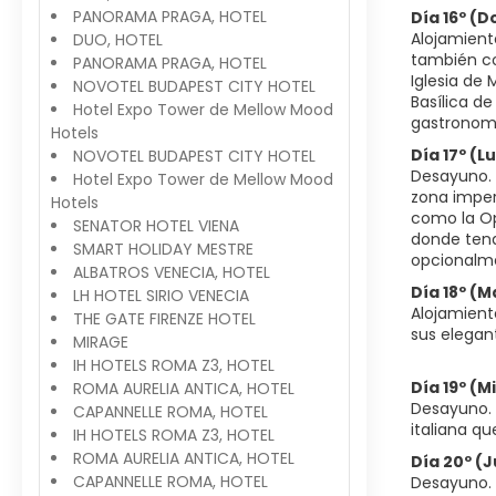
PANORAMA PRAGA, HOTEL
Día 16º (
Alojamient
DUO, HOTEL
también com
PANORAMA PRAGA, HOTEL
Iglesia de 
NOVOTEL BUDAPEST CITY HOTEL
Basílica d
Hotel Expo Tower de Mellow Mood
gastronomía
Hotels
Día 17º (
NOVOTEL BUDAPEST CITY HOTEL
Desayuno. S
Hotel Expo Tower de Mellow Mood
zona imper
Hotels
como la Op
SENATOR HOTEL VIENA
donde tendr
SMART HOLIDAY MESTRE
opcionalme
ALBATROS VENECIA, HOTEL
Día 18º (M
LH HOTEL SIRIO VENECIA
Alojamiento
THE GATE FIRENZE HOTEL
sus elegan
MIRAGE
IH HOTELS ROMA Z3, HOTEL
Día 19º (
ROMA AURELIA ANTICA, HOTEL
Desayuno. S
CAPANNELLE ROMA, HOTEL
italiana qu
IH HOTELS ROMA Z3, HOTEL
ROMA AURELIA ANTICA, HOTEL
Día 20º (
CAPANNELLE ROMA, HOTEL
Desayuno. 