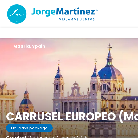
Madrid, Spain
CARRUSEL EUROPEO (M
Holidays package
Created:
Wednesday, August 5, 2026