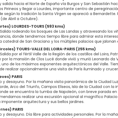
 salida hacia el Norte de España vía Burgos y San Sebastián hac
os Pirineos y llegar a Lourdes, importante centro de peregrinación
 según la tradición la Santa Vírgen se apareció a Bernardette. P
(de Abril a Octubre).
artes) LOURDES-TOURS (593 kms)
Salida rodeando los bosques de Las Landas y atravesando los vi
Francia, donde tendremos tiempo libre para admirar esta interes
la catedral de San Graciano y los múltiples palacios que jalonan e
iércoles) TOURS-VALLE DEL LOIRA-PARIS (255 kms)
alida por el fértil Valle de la Región de los castillos del Loira,
 y por la mansión de Clos Lucé donde vivió y murió Leonardo da V
uno de los máximos exponentes arquitectónicos del Valle. Tiempo
 de realizar opcionalmente una visita de París iluminado y crucer
ueves) PARIS
o y desayuno. Por la mañana visita panorámica de la Ciudad L
rde, Arco del Triunfo, Campos Elíseos, Isla de la Ciudad con la 
donde se encuentra la tumba de Napoleón, con breve parada en lo
mendamos realizar una excursión opcional al magnífico Palacio 
 imponente arquitectura y sus bellos jardines.
ernes) PARIS
o y desayuno. Día libre para actividades personales. Por la ma