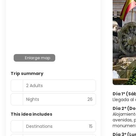
Enlarge map
Trip summary
2 Adults
Día 1º (S
Nights
26
Llegada al 
Día 2º (D
This idea includes
Alojamient
avenidas, 
monumenta
Destinations
15
Día 3º (L