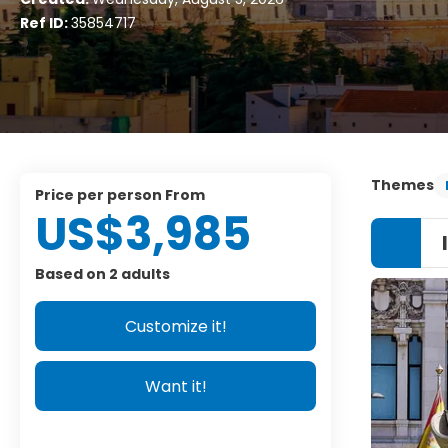
Ref ID:
35854717
Themes
price per person From
US$3,985
Based on 2 adults
Customize it!
Want it!