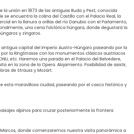
e la unión en 1873 de las antiguas Buda y Pest, conocida
se encuentra la colina del Castillo con el Palacio Real, la
ial en la llanura a orillas del río Danubio con el Parlamento,
cionalmente, una cena folclórica húngara, donde degustará la
 húngaros y zíngaros.
 la antigua capital del imperio Austro-Húngaro paseando por la
o por la RingStrasse con los monumentos clásicos austriacos
ONU, etc. Haremos una parada en el Palacio del Belvedere,
a en la zona de la Opera. Alojamiento. Posibilidad de asistir,
bras de Strauss y Mozart.
de esta maravillosa ciudad, paseando por el casco histórico y
paisajes alpinos para cruzar posteriormente la frontera
an Marcos, donde comenzaremos nuestra visita panorámica a