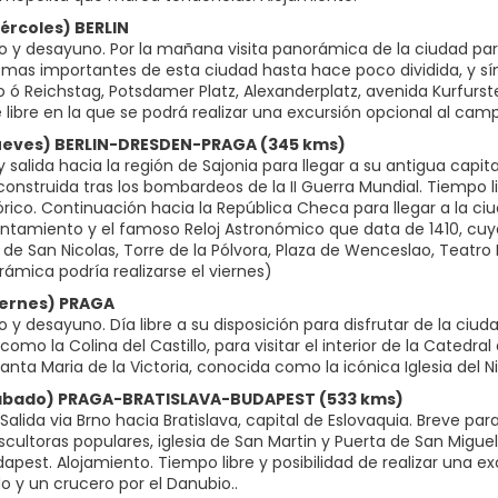
iércoles) BERLIN
o y desayuno. Por la mañana visita panorámica de la ciudad par
s mas importantes de esta ciudad hasta hace poco dividida, y sí
 ó Reichstag, Potsdamer Platz, Alexanderplatz, avenida Kurfurste
e libre en la que se podrá realizar una excursión opcional al 
Jueves) BERLIN-DRESDEN-PRAGA (345 kms)
salida hacia la región de Sajonia para llegar a su antigua capital,
construida tras los bombardeos de la II Guerra Mundial. Tiempo l
rico. Continuación hacia la República Checa para llegar a la ciu
ntamiento y el famoso Reloj Astronómico que data de 1410, cuya
a de San Nicolas, Torre de la Pólvora, Plaza de Wenceslao, Teatro
rámica podría realizarse el viernes)
Viernes) PRAGA
 y desayuno. Día libre a su disposición para disfrutar de la ciuda
como la Colina del Castillo, para visitar el interior de la Catedral
Santa Maria de la Victoria, conocida como la icónica Iglesia del N
Sábado) PRAGA-BRATISLAVA-BUDAPEST (533 kms)
alida via Brno hacia Bratislava, capital de Eslovaquia. Breve pa
ultoras populares, iglesia de San Martin y Puerta de San Miguel.
dapest. Alojamiento. Tiempo libre y posibilidad de realizar una 
o y un crucero por el Danubio..