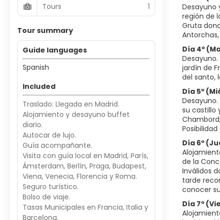
Tours
1
Desayuno y
región de l
Gruta donde
Tour summary
Antorchas, 
Día 4º (M
Guide languages
Desayuno. 
Spanish
jardín de 
del santo, 
Included
Día 5º (M
Desayuno. S
Traslado: Llegada en Madrid.
su castillo
Alojamiento y desayuno buffet
Chambord, 
diario.
Posibilidad
Autocar de lujo.
Día 6º (J
Guía acompañante.
Alojamient
Visita con guía local en Madrid, París,
de la Conco
Ámsterdam, Berlín, Praga, Budapest,
Inválidos 
Viena, Venecia, Florencia y Roma.
tarde reco
Seguro turístico.
conocer su
Bolso de viaje.
Día 7º (Vi
Tasas Municipales en Francia, Italia y
Alojamient
Barcelona.