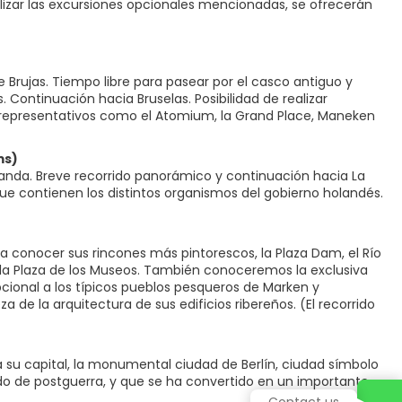
realizar las excursiones opcionales mencionadas, se ofrecerán
e Brujas. Tiempo libre para pasear por el casco antiguo y
. Continuación hacia Bruselas. Posibilidad de realizar
epresentativos como el Atomium, la Grand Place, Maneken
ms)
anda. Breve recorrido panorámico y continuación hacia La
que contienen los distintos organismos del gobierno holandés.
a conocer sus rincones más pintorescos, la Plaza Dam, el Río
o y la Plaza de los Museos. También conoceremos la exclusiva
opcional a los típicos pueblos pesqueros de Marken y
de la arquitectura de sus edificios ribereños. (El recorrido
a su capital, la monumental ciudad de Berlín, ciudad símbolo
do de postguerra, y que se ha convertido en un importante
Contact us