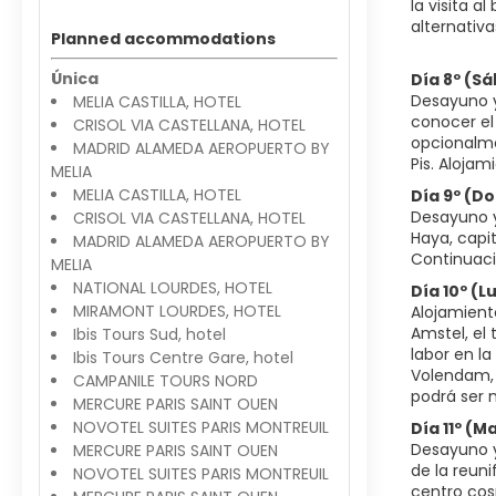
la visita a
alternativa
Planned accommodations
Única
Día 8º (S
Desayuno y 
MELIA CASTILLA, HOTEL
conocer el 
CRISOL VIA CASTELLANA, HOTEL
opcionalme
MADRID ALAMEDA AEROPUERTO BY
Pis. Alojam
MELIA
MELIA CASTILLA, HOTEL
Día 9º (
Desayuno y
CRISOL VIA CASTELLANA, HOTEL
Haya, capi
MADRID ALAMEDA AEROPUERTO BY
Continuaci
MELIA
NATIONAL LOURDES, HOTEL
Día 10º (
MIRAMONT LOURDES, HOTEL
Alojamient
Amstel, el 
Ibis Tours Sud, hotel
labor en la
Ibis Tours Centre Gare, hotel
Volendam, 
CAMPANILE TOURS NORD
MERCURE PARIS SAINT OUEN
NOVOTEL SUITES PARIS MONTREUIL
Día 11º (
Desayuno y
MERCURE PARIS SAINT OUEN
de la reun
NOVOTEL SUITES PARIS MONTREUIL
centro cos