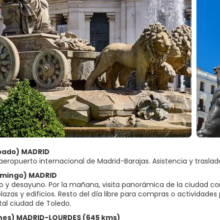
ábado) MADRID
aeropuerto internacional de Madrid-Barajas. Asistencia y traslado 
omingo) MADRID
o y desayuno. Por la mañana, visita panorámica de la ciudad co
plazas y edificios. Resto del día libre para compras o activida
l ciudad de Toledo.
unes) MADRID-LOURDES (645 kms)