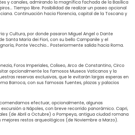
ntes y canales, admirando la magnífica fachada de la Basílica
os... Tiempo libre. Posibilidad de realizar un paseo opcional
iana. Continuación hacia Florencia, capital de la Toscana y
ria y Cultura, por donde pasaron Miguel Angel o Dante
e Santa María dei Fiori, con su bello Campanile y el
 Signoría, Ponte Vecchio… Posteriormente salida hacia Roma.
ezia, Foros Imperiales, Coliseo, Arco de Constantino, Circo
isitar opcionalmente los famosos Museos Vaticanos y la
nuestras reservas exclusivas, que le evitarán largas esperas en
a Roma Barroca, con sus famosas fuentes, plazas y palacios
e recomendamos efectuar, opcionalmente, algunas
la excursión a Nápoles, con breve recorrido panorámico. Capri,
rales (de Abril a Octubre) o Pompeya, antigua ciudad romana
os mejores restos arqueológicos (de Noviembre a Marzo).