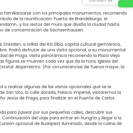
a familiarizarse con los principales monumentos, recorriendo
mbolo de la reunificación: Puerta de Brandeburgo, el
ndamn...y los restos del muro que dividía la ciudad hasta
campo de concentración de Sachsenhausen.
 Dresden, a orillas del Río Elba, capital cultural germánica,
ibre. Podrá disfrutar de una visita opcional, a su monumental
dad de Praga. Visita panorámica recorriendo la Plaza Vieja
s figuras se mueven cada vez que da la hora, Iglesia del
 Estatal. Alojamiento. (Por circunstancias de fuerza mayor, la
d o realizar algunas de las visitas opcionales que se le
 de San Vito, la calle dorada, Palacio Imperial, visitaremos la
iño Jesús de Praga, para finalizar en el Puente de Carlos
rada para pasear por sus pequeñas calles, descubrir sus
 Continuación del viaje para entrar en Hungría y llegar a la
excursión opcional de Budapest iluminado, desde la colina de