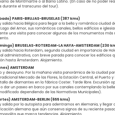
l barrio de Montmartre o al Barrio Latino. (En caso de no poder 
s durante el transcurso del tour).
ábado) PARIS-BRUJAS-BRUSELAS (387 kms)
salida hacia Bélgica para llegar a la bella y romántica ciudad d
Lago del Amor, sus románticos canales, bellos edificios e iglesias
nte una visita para conocer algunos de los monumentos más r
iento.
Domingo) BRUSELAS-ROTERDAM-LA HAYA-AMSTERDAM (230 k
 salida hacia Roterdam, segunda ciudad en importancia de Hol
tal administrativa, con breve parada para conocer los edificios 
ón hasta Ámsterdam. Alojamiento.
Lunes) AMSTERDAM
o y desayuno. Por la mañana visita panorámica de la ciudad par
tradicional Mercado de las Flores, la Estación Central, el Puert
 talla de diamantes en la fábrica Coster. Tarde libre. Excursión 
o dar un paseo en barco por sus canales contemplando la belleza 
Martes) AMSTERDAM-BERLIN (655 kms)
 salida por la autopista para adentrarnos en Alemania, y llegar 
ificación alemana que aún conserva signos de su reciente pasa
mopolita que marca tendencias. Alojamiento.