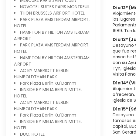
MERCURE PARIS SAINT OUEN
NOVOTEL SUITES PARIS MONTREUIL
Día 12º (M
THON BRUSSELS AIRPORT HOTEL
Alojamient
los lugare
PARK PLAZA AMSTERDAM AIRPORT,
Parlamento
HOTEL
1989. Tard
HAMPTON BY HILTON AMSTERDAM
AIRPORT
Día 13º (
PARK PLAZA AMSTERDAM AIRPORT,
Desayuno y 
que fue re
HOTEL
casco histó
HAMPTON BY HILTON AMSTERDAM
con su Ayu
AIRPORT
Tyn, Iglesi
AC BY MARRIOTT BERLIN
Visita Pano
HUMBOLDTHAIN PARK
Día 14º (
Park Plaza Berlin Ku´Damm
Alojamiento
INNSIDE BY MELIA BERLIN MITTE,
ofrecerán, 
HOTEL
Iglesia de 
AC BY MARRIOTT BERLIN
HUMBOLDTHAIN PARK
Día 15º (
Desayuno. S
Park Plaza Berlin Ku´Damm
famosas esc
INNSIDE BY MELIA BERLIN MITTE,
capital, Bu
HOTEL
San Gerard
DUO, HOTEL