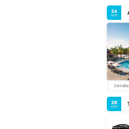
24
sept
Detalle
28
sept