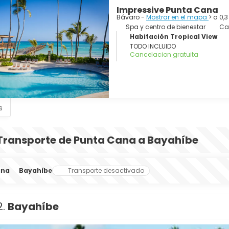
Impressive Punta Cana
Bávaro -
Mostrar en el mapa
> a 0,
Spa y centro de bienestar
Ca
Habitación Tropical View
TODO INCLUIDO
Cancelacion gratuita
s
Transporte de Punta Cana a Bayahíbe
ana
Bayahíbe
Transporte desactivado
2.
Bayahíbe