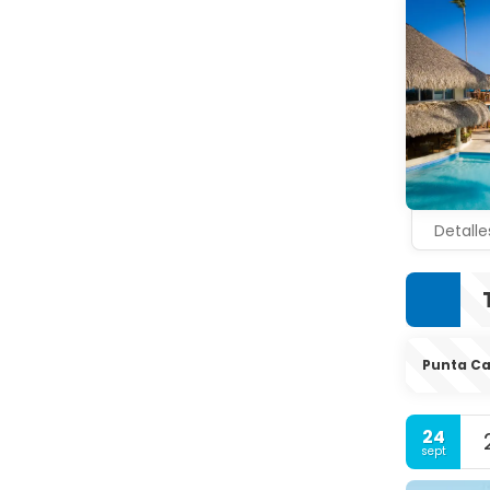
Detalle
Punta C
24
sept