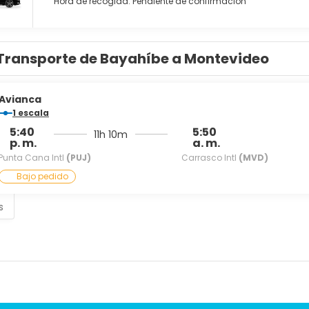
Hora de recogida: Pendiente de confirmación
Transporte de Bayahíbe a Montevideo
Avianca
1 escala
5:40
5:50
11h 10m
p. m.
a. m.
Punta Cana Intl
(PUJ)
Carrasco Intl
(MVD)
Bajo pedido
s