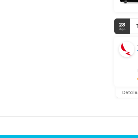
28
sept
Detalle