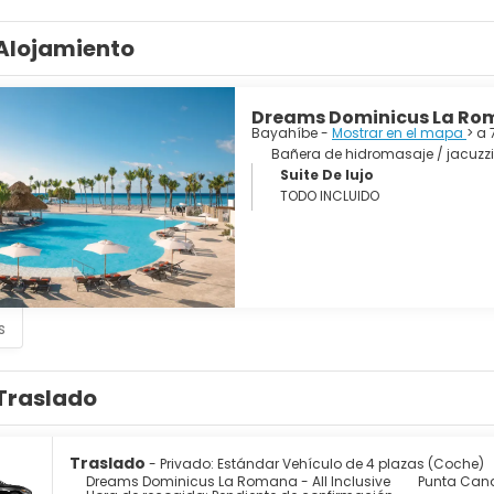
Alojamiento
Dreams Dominicus La Roma
Bayahíbe -
Mostrar en el mapa
> a 
Bañera de hidromasaje / jacuzzi
Suite De lujo
TODO INCLUIDO
s
Traslado
Traslado
- Privado: Estándar Vehículo de 4 plazas (Coche)
Dreams Dominicus La Romana - All Inclusive
Punta Cana 