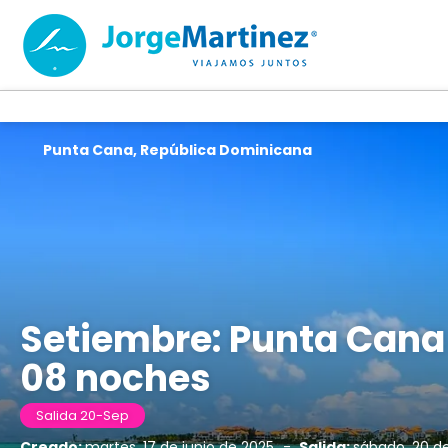
Punta Cana, República Dominicana
Setiembre: Punta Cana 
08 noches
Salida 20-Sep
Creado:
martes, 17 de junio de 2025
-
Salida:
sábado, 20 d