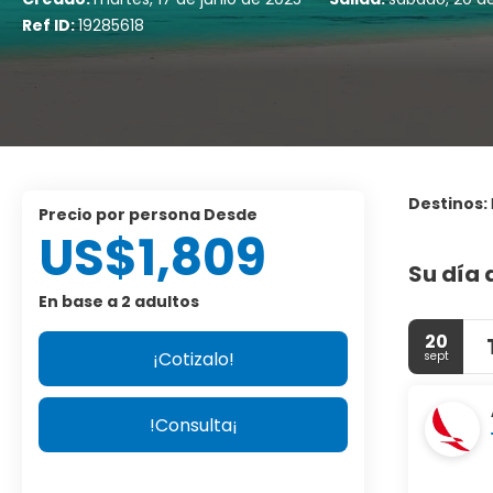
Ref ID:
19285618
Destinos:
precio por persona Desde
US$1,809
Su día 
En base a 2 adultos
20
¡Cotizalo!
sept
!Consulta¡