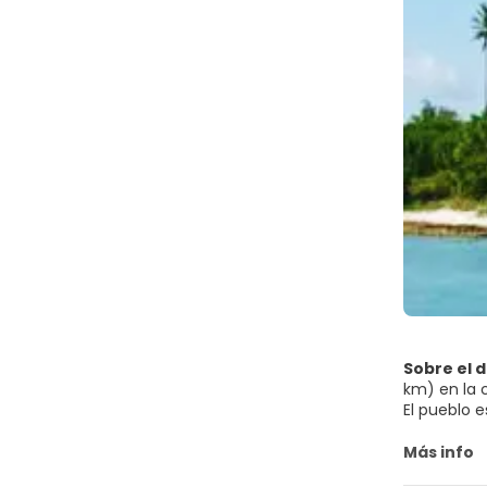
Sobre el 
km) en la 
El pueblo 
supermerca
Más info