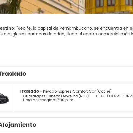
destino:
"Recife, la capital de Pernambucano, se encuentra en e
ura e iglesias barrocas de edad, tiene el centro comercial más i
á situado donde el río Beberibe que se encuentra con el río Capi
el Océano Atlántico. Los numerosos ríos y puentes que se encue
cia brasileña”.
ad moderna llena de rascacielos junto a playas increíbles y un casco antiguo interesante, que incluye la sinag
Traslado
 de América, coloridas casas coloniales y muchas iglesias barroc
onocida por sus increíbles playas. La playa de Porto de Galinhas
asil; es una ciudad viva con una vibrante vida cultural. También
Traslado
- Privado: Express Comfort Car (Coche)
Guararapes Gilberto Freyre Intl (REC)
BEACH CLASS CONVE
Hora de recogida: 7:30 p. m.
Alojamiento