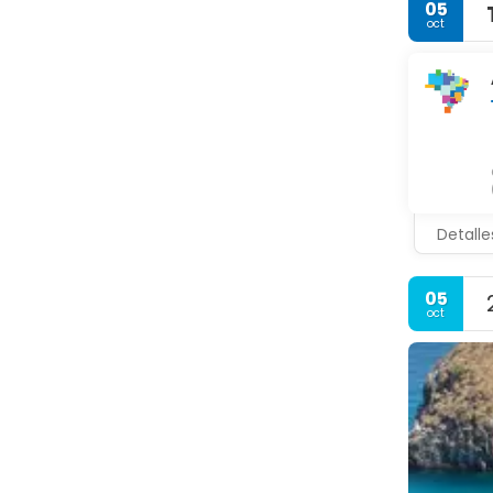
05
oct
Detalle
05
oct