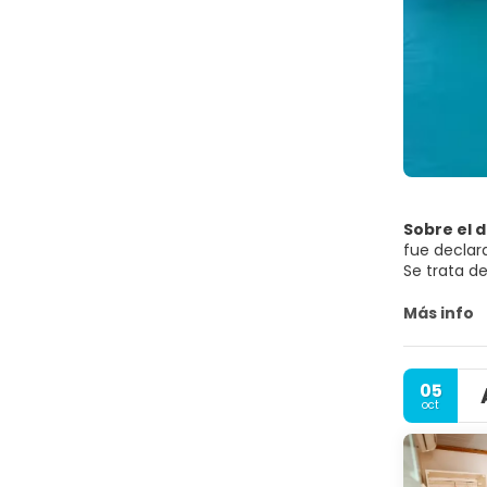
Sobre el 
fue declar
Se trata de
naturales.
Las aguas p
Más info
destino atr
05
oct