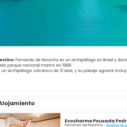
destino:
Fernando de Noronha es un archipiélago en Brasil y dec
ado parque nacional marino en 1988.
 un archipiélago volcánico de 21 islas, y su paisaje agreste inc
 Escondidas debajo de los acantilados y cuevas escarpadas, se 
ululan Fernando de Noronha con coloridos peces, delfines, langos
activo para practicar buceo y snorkeling.
Alojamiento
Ecocharme Pousada Pedr
Fernando de Noronha -
Mostrar en