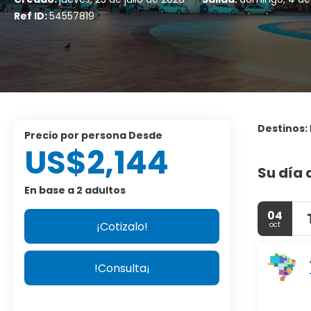
Ref ID:
54557819
Destinos:
precio por persona Desde
US$2,144
Su día 
En base a 2 adultos
04
¡Cotizalo!
oct
!Consulta¡