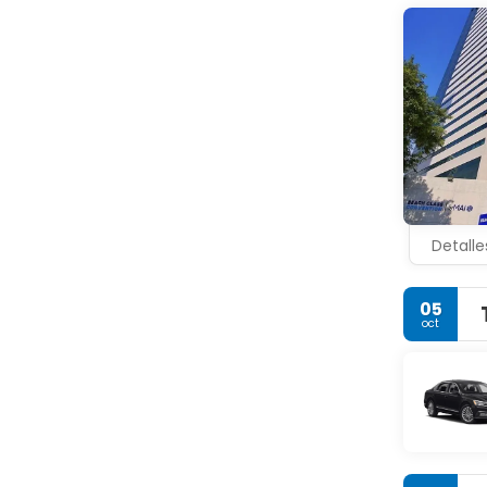
Detalle
05
oct