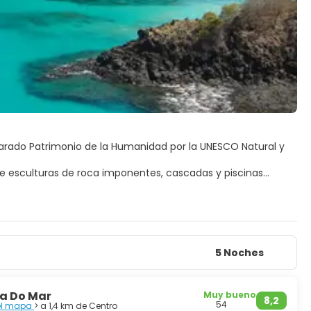
larado Patrimonio de la Humanidad por la UNESCO Natural y
luye esculturas de roca imponentes, cascadas y piscinas
esconden exquisitas playas de arena blanca.
tas, tortugas, esponjas y corales, lo que le convierte en un
5 Noches
a Do Mar
Muy bueno
8,2
54
 el mapa
> a 1,4 km de Centro