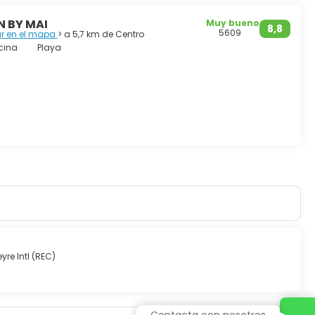
 BY MAI
Muy bueno
8,8
5609
ar en el mapa
> a 5,7 km de Centro
cina
Playa
yre Intl (REC)