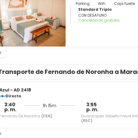
Parking
WiFi
Caja fuerte
Standard Triplo
CON DESAYUNO
Cancelacion gratuita
s
Transporte de Fernando de Noronha a Mara
Azul - AD 2418
Directo
3:40
3:55
1h 15m
p. m.
p. m.
Fernando De Noronha
(FEN)
Guararapes Gilberto Freyre Intl
(REC)
s