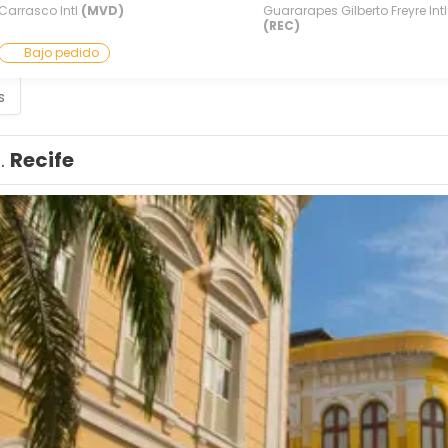
Carrasco Intl
(MVD)
Guararapes Gilberto Freyre Intl
(REC)
Bajo pedido
s
1.
Recife