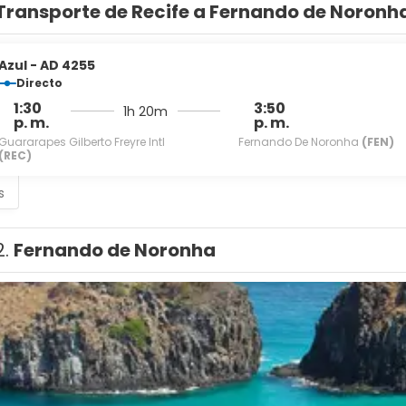
Transporte de Recife a Fernando de Noronh
Azul - AD 4255
Directo
1:30
3:50
1h 20m
p. m.
p. m.
Guararapes Gilberto Freyre Intl
Fernando De Noronha
(FEN)
(REC)
s
2.
Fernando de Noronha