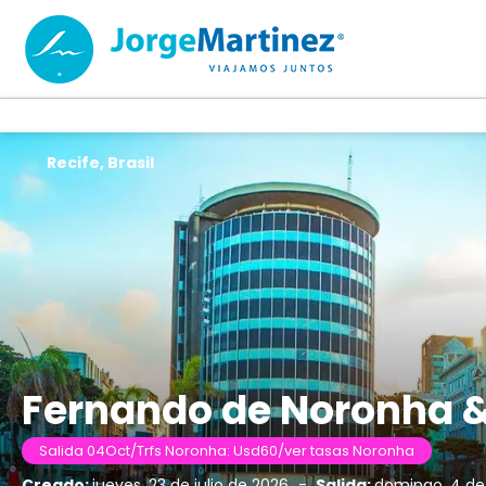
Recife, Brasil
Fernando de Noronha &
Salida 04Oct/Trfs Noronha: Usd60/ver tasas Noronha
Creado:
jueves, 23 de julio de 2026
-
Salida:
domingo, 4 de