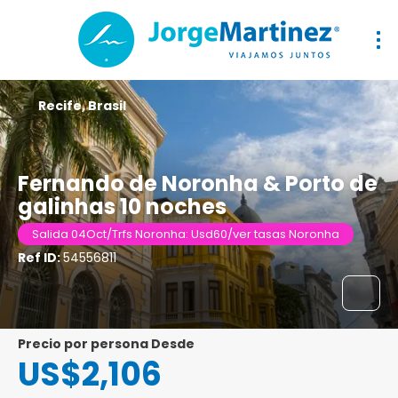
Recife, Brasil
Fernando de Noronha & Porto de
galinhas 10 noches
Salida 04Oct/Trfs Noronha: Usd60/ver tasas Noronha
Ref ID:
54556811
precio por persona Desde
US$2,106