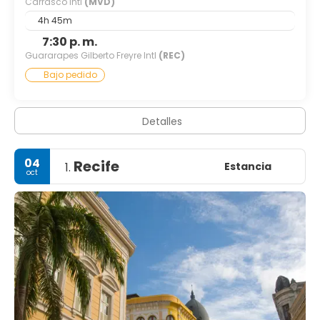
Carrasco Intl
(MVD)
4h 45m
7:30 p. m.
Guararapes Gilberto Freyre Intl
(REC)
Bajo pedido
Detalles
04
Recife
Estancia
1.
oct