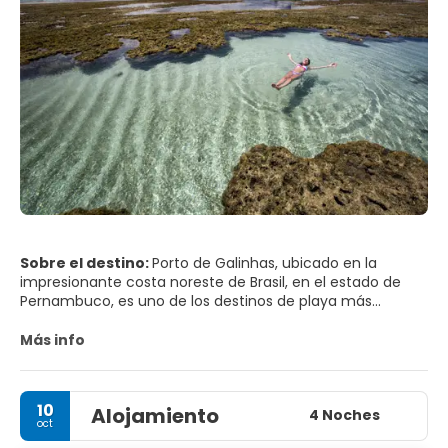
Sobre el destino:
Porto de Galinhas, ubicado en la
impresionante costa noreste de Brasil, en el estado de
Pernambuco, es uno de los destinos de playa más
apreciados del país. Antaño un tranquilo pueblo de
pescadores, se ha convertido en un encantador balneario
Más info
conocido por sus playas de arena blanca, cálidas aguas
turquesas y ambiente relajado. La playa principal se
extiende por kilómetros, bordeada de cocoteros y pozas
10
Alojamiento
naturales que se forman entre los arrecifes de coral
4 Noches
oct
durante la marea baja, creando rincones perfectos y