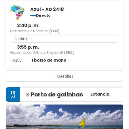
Azul - AD 2418
Directo
3:40 p. m.
Fernando De Noronha
(FEN)
1h 15m
3:55 p. m.
Guararapes Gilberto Freyre Intl
(REC)
1 bolso de mano
AZUL
Detalles
10
Porto de galinhas
Estancia
3.
oct