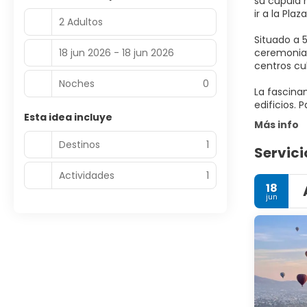
su cúpula 
ir a la Pla
2 Adultos
Situado a 
18 jun 2026 - 18 jun 2026
ceremonias
centros cu
Noches
0
La fascinan
Esta idea incluye
Más info
Destinos
1
Servici
Actividades
1
18
jun