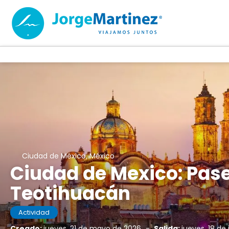
Ciudad de México, México
Ciudad de Mexico: Pase
Teotihuacán
Actividad
Creado:
jueves, 21 de mayo de 2026
-
Salida:
jueves, 18 de