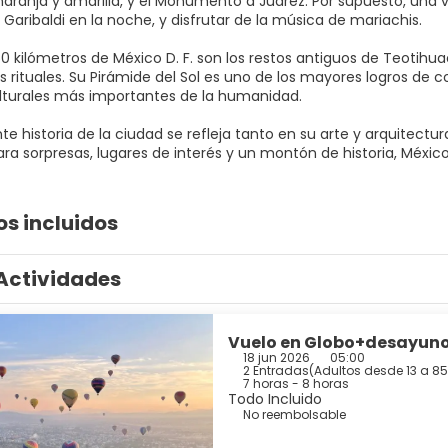
naranja y amarilla, y el Monumento a Juárez. Por supuesto, una v
za Garibaldi en la noche, y disfrutar de la música de mariachis.
50 kilómetros de México D. F. son los restos antiguos de Teotih
 rituales. Su Pirámide del Sol es uno de los mayores logros de 
lturales más importantes de la humanidad.
te historia de la ciudad se refleja tanto en su arte y arquitectu
os incluidos
Actividades
Vuelo en Globo+desayuno
18 jun 2026
05:00
2 Entradas
(
Adultos desde 13 a 85
7 horas - 8 horas
Todo Incluido
No reembolsable