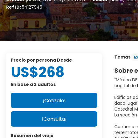
Ref ID:
54127945
Temas
E
precio por persona Desde
US$268
Sobre e
"México DF 
En base a 2 adultos
capital de
Edificios a
¡Cotizalo!
dado lugar 
Catedral M
La sección 
!Consulta¡
Contiene m
terremotos
Resumen del viaje