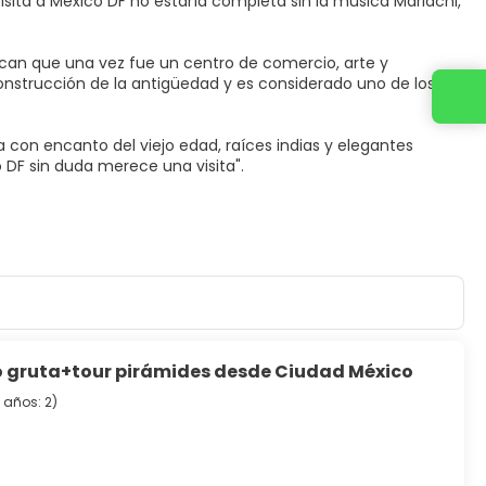
isita a México DF no estaría completa sin la música Mariachi,
uacan que una vez fue un centro de comercio, arte y
construcción de la antigüedad y es considerado uno de los
ra con encanto del viejo edad, raíces indias y elegantes
 gruta+tour pirámides desde Ciudad México
 años: 2
)