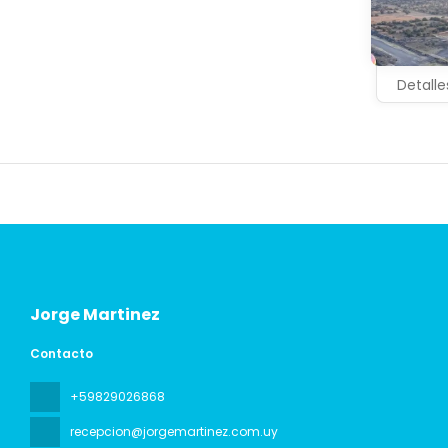
Detalle
Jorge Martinez
Contacto
+59829026868
recepcion@jorgemartinez.com.uy