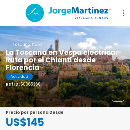
Toscana, Italia
La Toscana en Vespa eléctrica:
Ruta por el Chianti desde
Florencia
Actividad
Ref ID:
50065368
precio por persona Desde
US$145