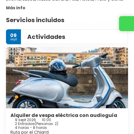
Más info
Servicios incluidos
Contacta con nosotros
09
Actividades
sept
Alquiler de vespa eléctrica con audioguía
9 sept 2026
10:00
2 Entradas
(
Personas: 2
)
4 horas - 8 horas
Ruta por el Chianti