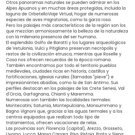
Otros panoramas naturales se pueden admirar en los
Alpes Apuanos y en muchas áreas protegidas, incluida la
laguna de OrbetelloViaje Virtual, hogar de numerosas
especies de aves migratorias, como la garza rosa.
Pero los paisajes más característicos de la región son los
que mezclan armoniosamente la belleza de la naturaleza
con la milenaria presencia del ser humano.
El esplendido Golfo de Baratti y los lugares arqueológicos
de Vetulonia, Vulci y Pitigliano preservan necrópolis y
restos de la civilización etrusca, mientras que Roselle y
Cosa nos ofrecen recuerdos de la época romana.
También encontramos por todo el territorio pueblos
medievales, ciudades ricas en historia, castillos y
fortificaciones, iglesias rurales (llamadas "pieve") e
impresionantes abadías, como la de San Antimo. Sus
perfiles destacan en los paisajes de las Crete Senesi, Val
d'Orcia, Garfagnana, Chianti y Maremma.
Numerosas son también las localidades termales:
Montecatini, Saturnia, Montepulciano, Monsummano y
Bagno Vignoni que, gracias a las aguas termales y a los
centros equipados que realizan todo tipo de
tratamientos, ofrecen vacaciones de relax.
Las provincias son: Florencia (capital), Arezzo, Grosseto,
Livorno, Lucca, Massa Carrara, Pisa, Pistoia, Prato y Siena.