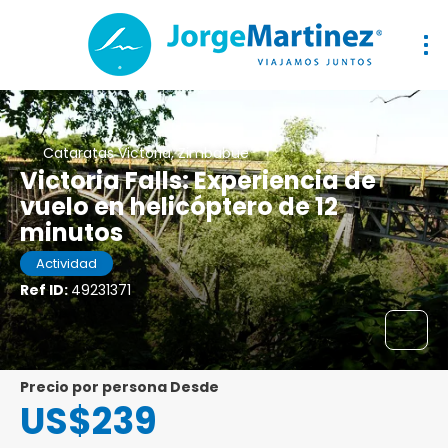
Cataratas Victoria, Zimbabue
Victoria Falls: Experiencia de
vuelo en helicóptero de 12
minutos
Actividad
Ref ID:
49231371
precio por persona Desde
US$239