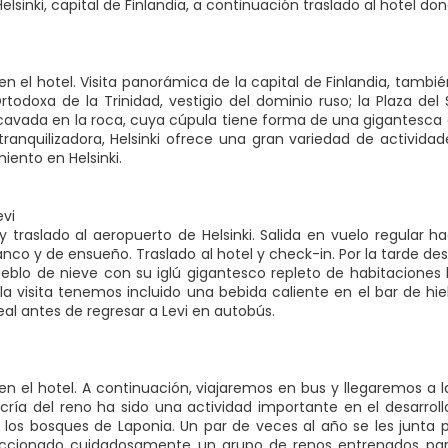
elsinki, capital de Finlandia, a continuación traslado al hotel d
n el hotel. Visita panorámica de la capital de Finlandia, tamb
 Ortodoxa de la Trinidad, vestigio del dominio ruso; la Plaza de
xcavada en la roca, cuya cúpula tiene forma de una gigantesca es
tranquilizadora, Helsinki ofrece una gran variedad de activida
amiento en Helsinki.
evi
traslado al aeropuerto de Helsinki. Salida en vuelo regular hacia
lanco y de ensueño. Traslado al hotel y check-in. Por la tarde d
blo de nieve con su iglú gigantesco repleto de habitaciones 
s la visita tenemos incluido una bebida caliente en el bar de 
eal antes de regresar a Levi en autobús.
n el hotel. A continuación, viajaremos en bus y llegaremos a 
 cría del reno ha sido una actividad importante en el desarrol
n los bosques de Laponia. Un par de veces al año se les junta pa
ccionado cuidadosamente un grupo de renos entrenados para 