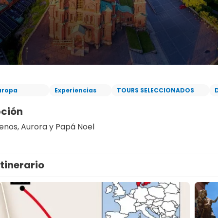
uropa
Experiencias
TOURS SELECCIONADOS
D
pción
Renos, Aurora y Papá Noel
Itinerario