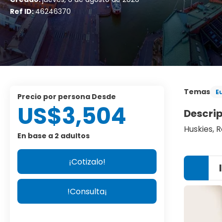
Ref ID:
46246370
Temas
E
precio por persona Desde
US$3,504
Descri
Huskies, 
En base a 2 adultos
¡Cotizalo!
!Consulta¡