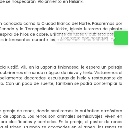
onde se hospedarán. Alojamiento en Helsinki.
ién conocida como la Ciudad Blanca del Norte. Pasaremos por
l Senado y la Temppeliaukio Kirkko, iglesia luterana de planta
piral de hilos de cobre. Brillante de luces y cubierta por una
Contacta con nosotros
des interesantes durante los meses más fríos del año. Tarde
 Kittilä. Allí, en la Laponia finlandesa, le espera un paisaje
escubriremos el mundo mágico de nieve y hielo. Visitaremos el
bellamente decoradas, esculturas de hielo y restaurante de
hielo. Con un poco de suerte, también se podrá contemplar la
la granja de renos, donde sentiremos la auténtica atmósfera
lo de Laponia. Los renos son animales semisalvajes: viven en
ra clasificarlos y contarlos. En la granja, el pastor de renos
el trineo. Cuando te acomodes en el trineo, los renos te