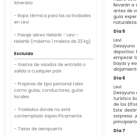
itinerario
llevarán a
antes de v
- Ropa térmica para las actividades
guía exper
en Levi
naturaleza.
Día 5
- Pasaje aéreo Helsinki - Levi -
Levi
Helsinki (máximo 1 maleta de 23 kg)
Desayuno e
deportivo 
Excluido
empezar la
bayas y es
- Gastos de visados de entrada o
alojamient
salida a cualquier país
Día 6
- Propinas de tipo personal tales
Levi
como guías, conductores, guías
Desayuno e
locales
turístico 
de los Elf
- Traslados donde no esté
Este desti
contemplado específicamente
sorpresa: 
principiant
- Tasas de aeropuerto
Día 7