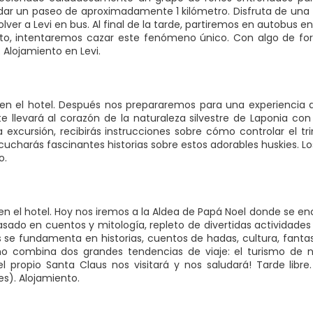
 dar un paseo de aproximadamente 1 kilómetro. Disfruta de una t
olver a Levi en bus. Al final de la tarde, partiremos en autobu
to, intentaremos cazar este fenómeno único. Con algo de for
 Alojamiento en Levi.
n el hotel. Después nos prepararemos para una experiencia 
te llevará al corazón de la naturaleza silvestre de Laponia co
 excursión, recibirás instrucciones sobre cómo controlar el tr
cucharás fascinantes historias sobre estos adorables huskies. Lo
o.
n el hotel. Hoy nos iremos a la Aldea de Papá Noel donde se enc
basado en cuentos y mitología, repleto de divertidas actividades
os se fundamenta en historias, cuentos de hadas, cultura, fantas
no combina dos grandes tendencias de viaje: el turismo de na
¡el propio Santa Claus nos visitará y nos saludará! Tarde libr
es). Alojamiento.