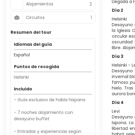
Llegada a H
Alojamientos
2
Día 2
Circuitos
1
Helsinki
Desayuno e
la Iglesia
Resumen del tour
circular e
oscuridad 
Idiomas del guía
libre. Aloj
Español
Día 3
Helsinki - L
Puntos de recogida
Desayuno y 
invernal b
Helsinki
famoso pue
hielo. Tra
Incluido
aurora bor
- Guía exclusivo de habla hispana
Día 4
Levi
- 7 noches alojamiento con
Desayuno e
desayuno buffet
lapona. La
libertad e
- Entradas y experiencias según
habrá sele