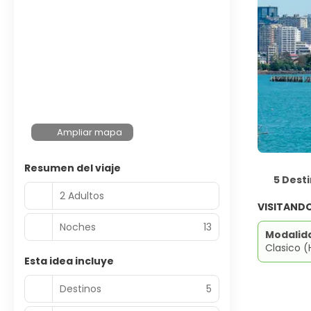
Ampliar mapa
Resumen del viaje
5 Dest
2 Adultos
VISITAND
Noches
13
Modalid
Clasico (
Esta idea incluye
Destinos
5