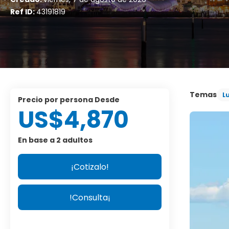
Ref ID:
43191819
Temas
L
precio por persona Desde
US$4,870
En base a 2 adultos
¡Cotizalo!
!Consulta¡