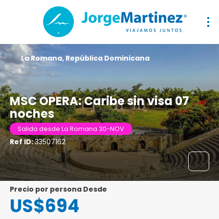
La Romana, República Dominicana
MSC OPERA: Caribe sin visa 07
noches
Salida desde La Romana 30-NOV
Ref ID:
33507162
precio por persona Desde
US$694