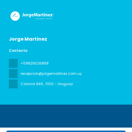
Jorge Martinez
Contacto
+59829026868
recepcion@jorgemartinez.com.uy
Colonia 949
, 11100 - Uruguay