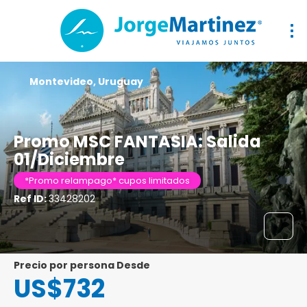
Montevideo, Uruguay
Promo MSC FANTASIA: Salida
01/Diciembre
*Promo relampago* cupos limitados
Ref ID:
33428202
precio por persona Desde
US$732