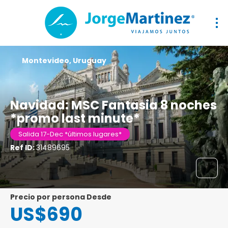
Montevideo, Uruguay
Navidad: MSC Fantasia 8 noches
*promo last minute*
Salida 17-Dec *últimos lugares*
Ref ID:
31489695
precio por persona Desde
US$690