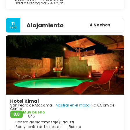
Hora de recogida: 2:43 p. m.
11
Alojamiento
4 Noches
sept
Hotel Kimal
San Pedro de Atacama -
Mostrar en el mapa
> a 0,5 km de
Centro
Muy bueno
8,8
845
Bañera de hidromasaje / jacuzzi
Spa y centro de bienestar
Piscina