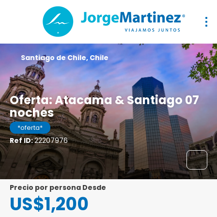
Santiago de Chile, Chile
Oferta: Atacama & Santiago 07
noches
*oferta*
Ref ID:
22207976
precio por persona Desde
US$1,200