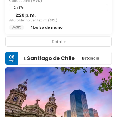
Carrasco Intl
(MVD)
2h 37m
2:20 p. m.
Arturo Merino Benitez Intl
(SCL)
1 bolso de mano
BASIC
Detalles
08
Santiago de Chile
Estancia
1.
sept