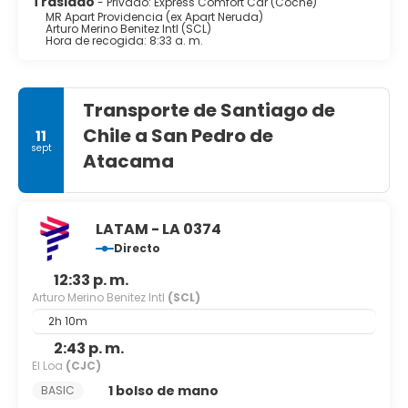
Traslado
- Privado: Express Comfort Car (Coche)
MR Apart Providencia (ex Apart Neruda)
Arturo Merino Benitez Intl (SCL)
Hora de recogida: 8:33 a. m.
Transporte de Santiago de
Chile a San Pedro de
11
sept
Atacama
LATAM - LA 0374
Directo
12:33 p. m.
Arturo Merino Benitez Intl
(SCL)
2h 10m
2:43 p. m.
El Loa
(CJC)
1 bolso de mano
BASIC