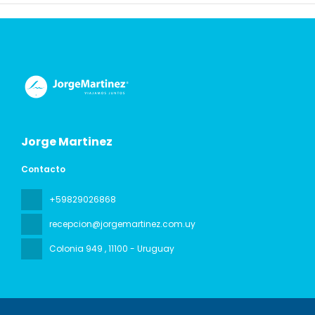
Jorge Martinez
Contacto
+59829026868
recepcion@jorgemartinez.com.uy
Colonia 949
, 11100 - Uruguay