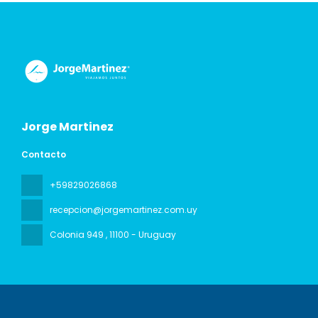
Jorge Martinez
Contacto
+59829026868
recepcion@jorgemartinez.com.uy
Colonia 949
, 11100 - Uruguay