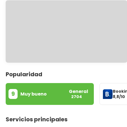
Popularidad
General
Booki
9
Muy bueno
8,8/10
2704
Servicios principales