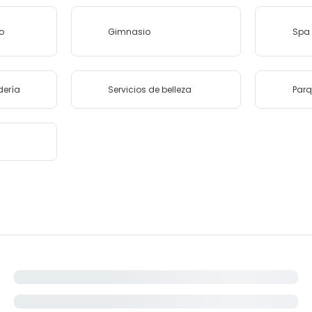
o
Gimnasio
Spa 
dería
Servicios de belleza
Parq