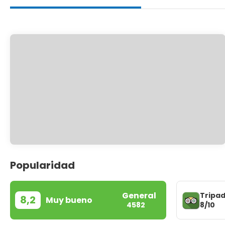
Popularidad
General
Tripad
8,2
Muy bueno
8/10
4582