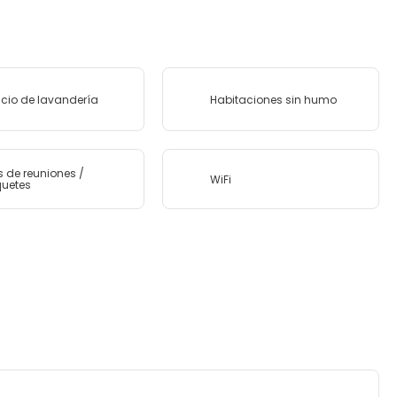
icio de lavandería
Habitaciones sin humo
s de reuniones /
WiFi
uetes