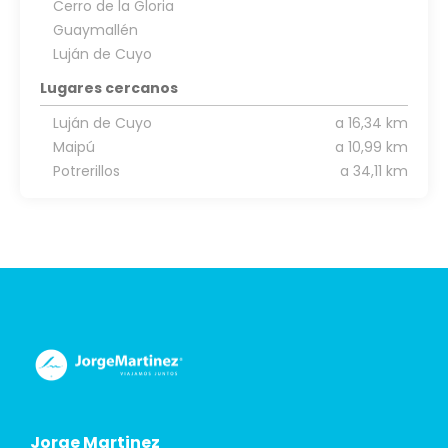
Cerro de la Gloria
Guaymallén
Luján de Cuyo
Lugares cercanos
Luján de Cuyo
a 16,34 km
Maipú
a 10,99 km
Potrerillos
a 34,11 km
Jorge Martinez