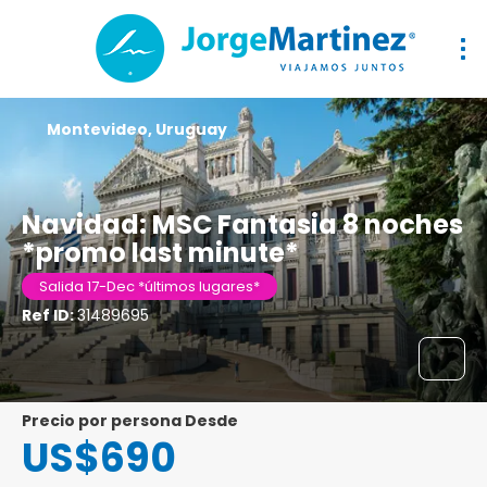
Montevideo, Uruguay
Navidad: MSC Fantasia 8 noches
*promo last minute*
Salida 17-Dec *últimos lugares*
Ref ID:
31489695
precio por persona Desde
US$690