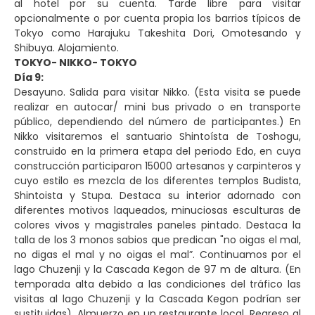
al hotel por su cuenta. Tarde libre para visitar
opcionalmente o por cuenta propia los barrios típicos de
Tokyo como Harajuku Takeshita Dori, Omotesando y
Shibuya. Alojamiento.
TOKYO- NIKKO- TOKYO
Día 9:
Desayuno. Salida para visitar Nikko. (Esta visita se puede
realizar en autocar/ mini bus privado o en transporte
público, dependiendo del número de participantes.) En
Nikko visitaremos el santuario Shintoísta de Toshogu,
construido en la primera etapa del periodo Edo, en cuya
construcción participaron 15000 artesanos y carpinteros y
cuyo estilo es mezcla de los diferentes templos Budista,
Shintoista y Stupa. Destaca su interior adornado con
diferentes motivos laqueados, minuciosas esculturas de
colores vivos y magistrales paneles pintado. Destaca la
talla de los 3 monos sabios que predican "no oigas el mal,
no digas el mal y no oigas el mal”. Continuamos por el
lago Chuzenji y la Cascada Kegon de 97 m de altura. (En
temporada alta debido a las condiciones del tráfico las
visitas al lago Chuzenji y la Cascada Kegon podrían ser
sustituidas). Almuerzo en un restaurante local. Regreso al