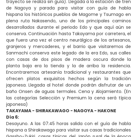
trayecto se realiza sin guía). Llegada a la estación de tren
de Nagoya y parada para visitar con guía de habla
hispana los históricos pueblos de Magome y Tsumago en
plena ruta Nakasendo, uno de los principales caminos
desarrollados durante el periodo Edo y que aquí aún se
conserva. Continuación hasta Takayama por carretera, el
que fuera una vez el centro neurálgico de los artesanos,
granjeros y mercaderes, y el barrio que visitaremos de
Sanmachi conserva este legado de la era Edo, sus calles
con casas de dos pisos de madera oscura donde la
planta baja era la tienda y la de arriba la residencia.
Encontraremos artesanía tradicional y restaurantes que
ofrecen platos exquisitos hechos según la tradición
japonesa. Llegada al hotel donde podrán disfrutar de un
baño Onsen de aguas termales. Cena y Alojamiento. (En
las categorías Selección y Premium la cena será típica
japonesa)
TAKAYAMA - SHIRAKAWAGO - NAGOYA - HAKONE
Día 6:
Desayuno. A las 07:45 horas salida con el guía de habla
hispana a Shirakawago para visitar sus casas tradicionales
Gassho-Zukiri, casas típicas del Japón rural de la época