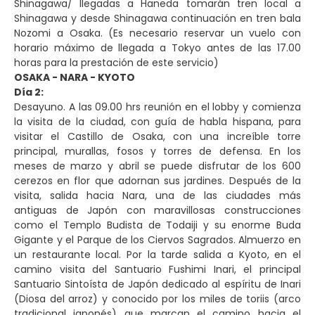
Shinagawa/ llegadas a Haneda tomarán tren local a
Shinagawa y desde Shinagawa continuación en tren bala
Nozomi a Osaka. (Es necesario reservar un vuelo con
horario máximo de llegada a Tokyo antes de las 17.00
horas para la prestación de este servicio)
OSAKA - NARA - KYOTO
Día 2:
Desayuno. A las 09.00 hrs reunión en el lobby y comienza
la visita de la ciudad, con guía de habla hispana, para
visitar el Castillo de Osaka, con una increíble torre
principal, murallas, fosos y torres de defensa. En los
meses de marzo y abril se puede disfrutar de los 600
cerezos en flor que adornan sus jardines. Después de la
visita, salida hacia Nara, una de las ciudades más
antiguas de Japón con maravillosas construcciones
como el Templo Budista de Todaiji y su enorme Buda
Gigante y el Parque de los Ciervos Sagrados. Almuerzo en
un restaurante local. Por la tarde salida a Kyoto, en el
camino visita del Santuario Fushimi Inari, el principal
Santuario Sintoísta de Japón dedicado al espíritu de Inari
(Diosa del arroz) y conocido por los miles de toriis (arco
tradicional japonés) que marcan el camino hacia el